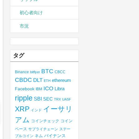
初心者向け
市況
タグ
BTC
Binance
CBCC
bitflyer
CBDC
DLT
ethereum
ETH
ICO
Libra
Facebook
IBM
ripple
SBI
SEC
TRX
UASF
XRP
イーサリ
インド
アム
コインチェック
コイン
ベース
サプライチェーン
ステー
バイナンス
ブルコイン
ネム