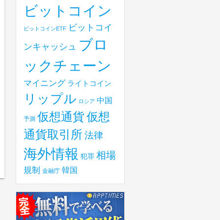
ビットコイン
ビットコイ
ビットコインETF
ブロ
ンキャッシュ
ックチェーン
マイニング
ライトコイン
リップル
中国
ロシア
仮想
仮想通貨
予測
通貨取引所
法律
海外情報
相場
犯罪
規制
韓国
金融庁