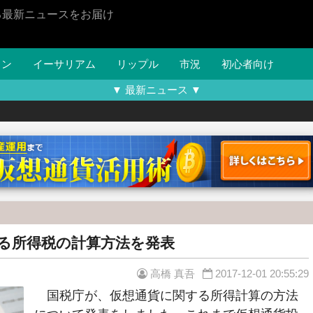
る最新ニュースをお届け
イン
イーサリアム
リップル
市況
初心者向け
▼ 最新ニュース ▼
る所得税の計算方法を発表
高橋 真吾
2017-12-01 20:55:29
国税庁が、仮想通貨に関する所得計算の方法