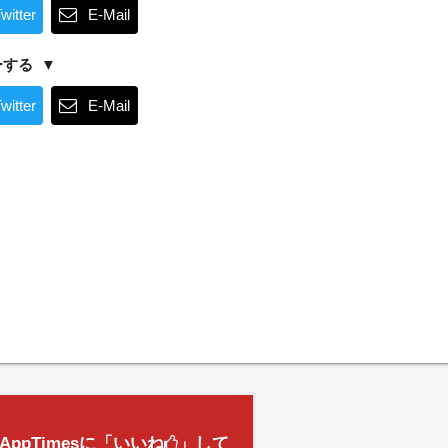
witter
E-Mail
ーする
witter
E-Mail
AppTimesに「いいね
」して