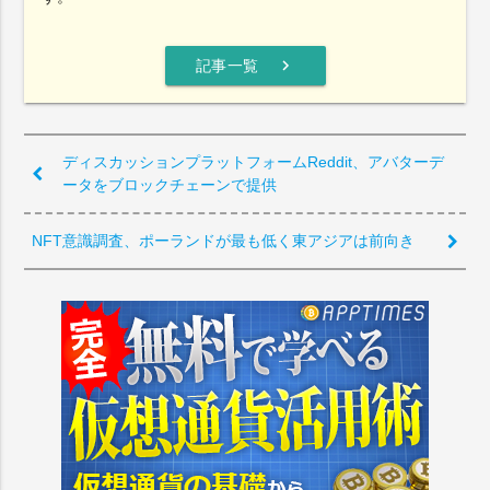
chevron_right
記事一覧
ディスカッションプラットフォームReddit、アバターデ
ータをブロックチェーンで提供
NFT意識調査、ポーランドが最も低く東アジアは前向き