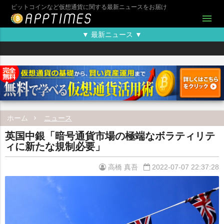
ビットコインなど仮想通貨に関する最新ニュースをお届け
menu
▼ 最新ニュース ▼
ホーム
ニュース
英国中銀「暗号通貨市場の極端なボラティリテ
ィに新たな規制必要」
高橋 真吾
2022-07-07 22:37:28