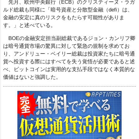
先月、欧州中央銀行（ECB）のクリスティーヌ・ラガ
ルド総裁も同様に「暗号資産と分散型金融（defi）は、
金融の安定に真のリスクをもたらす可能性がありま
す。」と述べている。
BOEの金融安定担当副総裁であるジョン・カンリフ卿
は暗号通貨市場の驚異に対して緊急の規制を求めてお
り、アンドリュー・ベイリー総裁は投資家たちに暗号通
貨へ投資する際にはすべてを失う覚悟が必要であると述
べ、ビットコインは実用的な支払手段ではなく本質的な
価値はないと強調した。