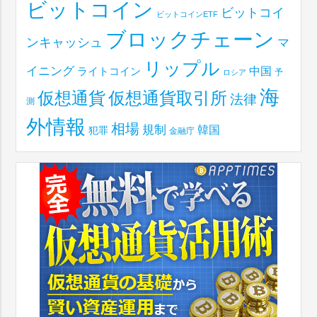
ビットコイン
ビットコイ
ビットコインETF
ブロックチェーン
ンキャッシュ
マ
リップル
イニング
中国
ライトコイン
予
ロシア
海
仮想通貨取引所
仮想通貨
法律
測
外情報
相場
規制
韓国
犯罪
金融庁