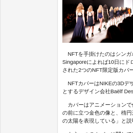
NFTを手掛けたのはシンガポール
Singaporeによれば10
された2つのNFT限定版カ
NFTカバーはNIKEの3Dデ
とするデザイン会社Baëlf Desi
カバーはアニメーションで作成
の前に立つ金色の像と、楕円
の太陽を表現している」と説