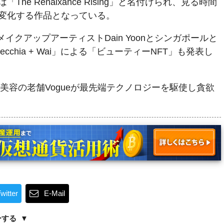
he Renaixance Rising」と名付けられ、見る時間
変化する作品となっている。
メイクアップアーティストDain Yoonとシンガポールと
ecchia + Wai」による「ビューティーNFT」も発表し
た美容の老舗Vogueが最先端テクノロジーを駆使し貪欲
witter
E-Mail
ーする