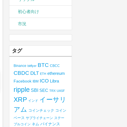
初心者向け
市況
タグ
BTC
Binance
CBCC
bitflyer
CBDC
DLT
ethereum
ETH
ICO
Libra
Facebook
IBM
ripple
SBI
SEC
TRX
UASF
XRP
イーサリ
インド
アム
コインチェック
コイン
ベース
サプライチェーン
ステー
バイナンス
ブルコイン
ネム