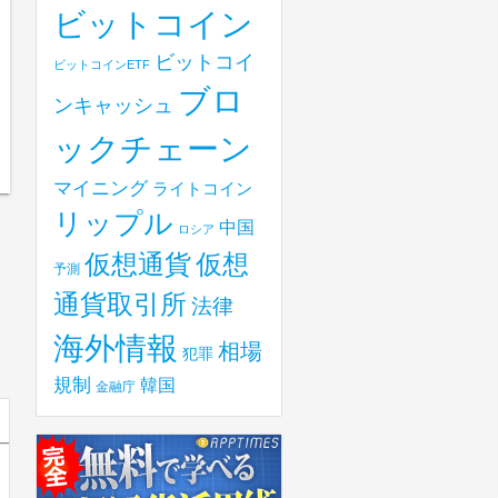
ビットコイン
ビットコイ
ビットコインETF
ブロ
ンキャッシュ
ックチェーン
マイニング
ライトコイン
リップル
中国
ロシア
仮想
仮想通貨
予測
通貨取引所
法律
海外情報
相場
犯罪
規制
韓国
金融庁