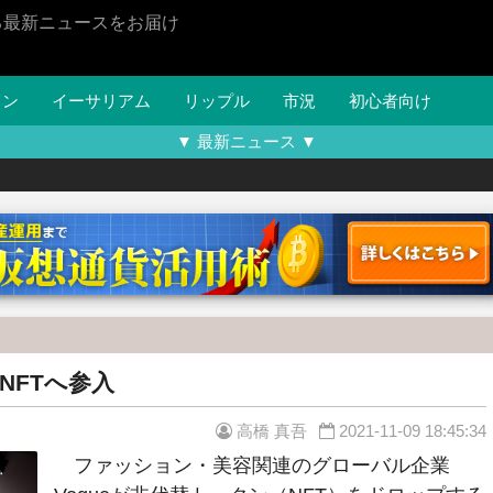
る最新ニュースをお届け
イン
イーサリアム
リップル
市況
初心者向け
▼ 最新ニュース ▼
NFTへ参入
高橋 真吾
2021-11-09 18:45:34
ファッション・美容関連のグローバル企業