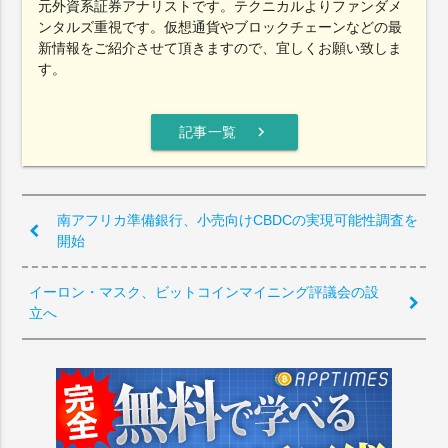
元外資系証券アナリストです。テクニカルよりファンダメ
ンタルズ重視です。仮想通貨やブロックチェーンなどの最
新情報をご紹介させて頂きますので、宜しくお願い致しま
す。
chevron_right
記事一覧
南アフリカ準備銀行、小売向けCBDCの実現可能性調査を
開始
イーロン・マスク、ビットコインマイニング評議会の設
立へ