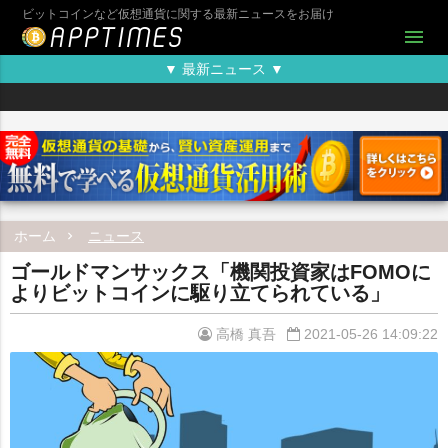
ビットコインなど仮想通貨に関する最新ニュースをお届け
menu
▼ 最新ニュース ▼
ホーム
ニュース
ゴールドマンサックス「機関投資家はFOMOに
よりビットコインに駆り立てられている」
高橋 真吾
2021-05-26 14:09:22