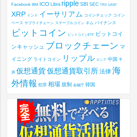
ripple
ICO
SBI
Libra
SEC
Facebook
IBM
TRX
UASF
XRP
イーサリアム
コインチェック
コイン
インド
ベース
バイナンス
サプライチェーン
ステーブルコイン
ネム
ビットコイン
ビットコイ
ビットコインETF
ブロックチェーン
ンキャッシュ
マ
リップル
イニング
中国
ライトコイン
予
ロシア
海
仮想通貨取引所
仮想通貨
法律
測
外情報
相場
規制
韓国
犯罪
金融庁