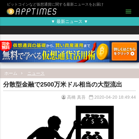
ビットコインなど仮想通貨に関する最新ニュースをお届け
menu
▼ 最新ニュース ▼
ホーム
ニュース
分散型金融で2500万米ドル相当の大型流出
高橋 真吾
2020-04-20 18:49:44