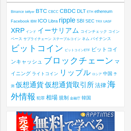
BTC
CBDC
DLT
ethereum
Binance
CBCC
bitflyer
ETH
ripple
ICO
SBI
Libra
SEC
Facebook
IBM
TRX
UASF
XRP
イーサリアム
コインチェック
コイン
インド
ベース
バイナンス
サプライチェーン
ステーブルコイン
ネム
ビットコイン
ビットコイ
ビットコインETF
ブロックチェーン
ンキャッシュ
マ
リップル
イニング
中国
ライトコイン
予
ロシア
海
仮想通貨取引所
仮想通貨
法律
測
外情報
相場
規制
韓国
犯罪
金融庁