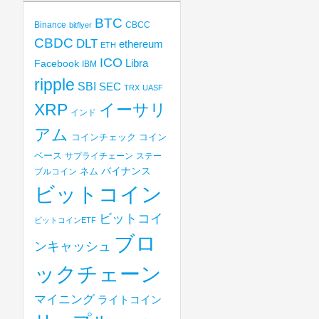
BTC
Binance
CBCC
bitflyer
CBDC
DLT
ethereum
ETH
ICO
Libra
Facebook
IBM
ripple
SBI
SEC
TRX
UASF
XRP
イーサリ
インド
アム
コインチェック
コイン
ベース
サプライチェーン
ステー
バイナンス
ブルコイン
ネム
ビットコイン
ビットコイ
ビットコインETF
ブロ
ンキャッシュ
ックチェーン
マイニング
ライトコイン