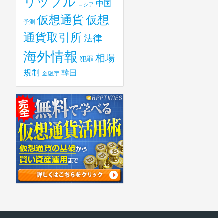
リップル
中国
ロシア
仮想
仮想通貨
予測
通貨取引所
法律
海外情報
相場
犯罪
規制
韓国
金融庁