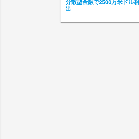
分散型金融で2500万米ドル
出