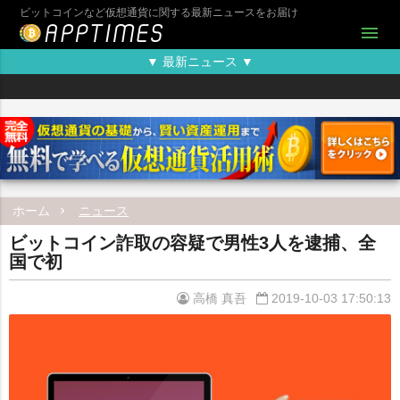
ビットコインなど仮想通貨に関する最新ニュースをお届け
menu
▼ 最新ニュース ▼
ホーム
ニュース
ビットコイン詐取の容疑で男性3人を逮捕、全
国で初
高橋 真吾
2019-10-03 17:50:13