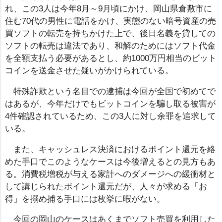
れ、この3人は今年8月～9月頃にかけ、岡山県倉敷市に
住む70代の男性に電話をかけ、実態のない暗号資産の売
買ソフトの転売を持ちかけた上で、後日名義を貸しての
ソフトの転売は違法であり、和解のためにはソフト代金
を全額支払う必要があるとし、約1000万円相当のビット
コインを送金させた疑いがかけられている。
特殊詐欺という名目での逮捕は今回が全国で初めてで
はあるが、今年だけでもビットコインを騙し取る被害が
4件確認されているため、この3人に対し余罪を追求して
いる。
また、キャッシュレス決済におけるポイント還元を絡
めた手口でこのようなケースは今後増えるとの見方もあ
る。消費税増税が与える家計へのダメージへの緩衝材と
して講じられたポイント還元だが、人々が求める「お
得」を搦め捕る手口には枚挙に暇がない。
今回の岡山のケースはあくまでソフト売買を利用した