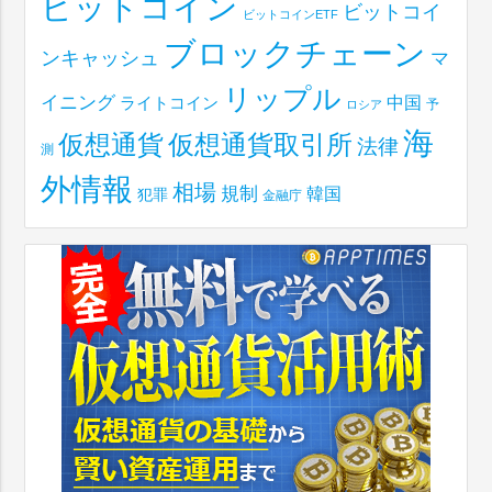
ビットコイン
ビットコイ
ビットコインETF
ブロックチェーン
ンキャッシュ
マ
リップル
イニング
中国
ライトコイン
予
ロシア
海
仮想通貨取引所
仮想通貨
法律
測
外情報
相場
規制
韓国
犯罪
金融庁