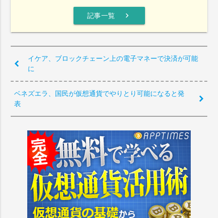
chevron_right
記事一覧
イケア、ブロックチェーン上の電子マネーで決済が可能
に
ベネズエラ、国民が仮想通貨でやりとり可能になると発
表