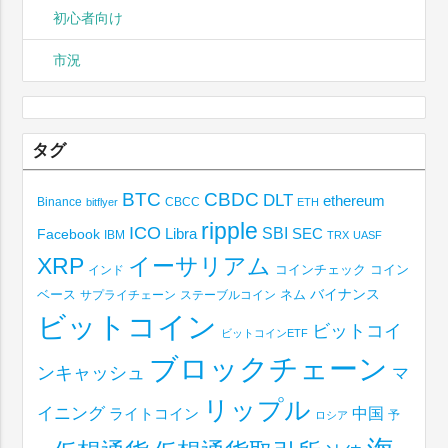
初心者向け
市況
タグ
BTC
CBDC
DLT
ethereum
Binance
CBCC
bitflyer
ETH
ripple
ICO
SBI
Libra
SEC
Facebook
IBM
TRX
UASF
XRP
イーサリアム
コインチェック
コイン
インド
ベース
バイナンス
サプライチェーン
ステーブルコイン
ネム
ビットコイン
ビットコイ
ビットコインETF
ブロックチェーン
ンキャッシュ
マ
リップル
イニング
中国
ライトコイン
予
ロシア