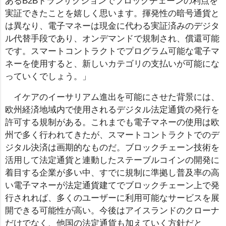
あるB2Bトランザクションでブロックチェーンの利点を
実証できたことを嬉しく思います。揮発性の暗号通貨と
は異なり、電子マネーは現金に代わる実証済みのデジタ
ル代替手段であり、オンデマンドで規制され、償還可能
です。スマートコントラクトでプログラム可能な電子マ
ネーを使用すると、新しいカテゴリの支払いが可能にな
っていくでしょう。」
イケアのイーサリアム進出を可能にさせた背景には、
欧州経済地域内で使用されるデジタル法定通貨の発行を
許可する規制がある。これまでも電子マネーの使用は欧
州で多く行われてきたが、スマートコントラクトでのデ
ジタル決済は画期的なものだ。ブロックチェーン技術を
活用して法定通貨と連動したステーブルコインの開発に
着目する企業が多い中、すでに規制に準拠し普及率の高
い電子マネーが法定通貨建てでブロックチェーン上で発
行されれば、多くのユーザーに利用可能なサービスを展
開できる可能性が高い。今後はアイスランドのクローナ
だけでなく、他国の法定通貨も加えていく方針だと