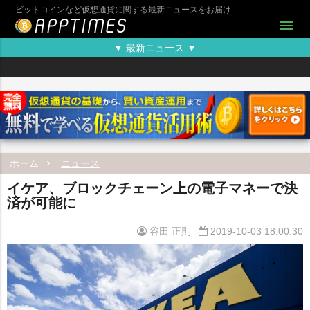
ビットコインなど仮想通貨に関する最新ニュースをお届け
menu
▼ 最新ニュース ▼
ホーム
ニュース
イケア、ブロックチェーン上の電子マネーで決
済が可能に
谷田 正則
2019-10-03 18:00:30