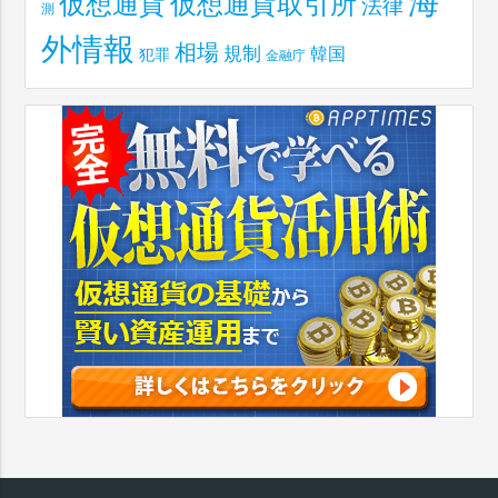
海
仮想通貨取引所
仮想通貨
法律
測
外情報
相場
規制
韓国
犯罪
金融庁