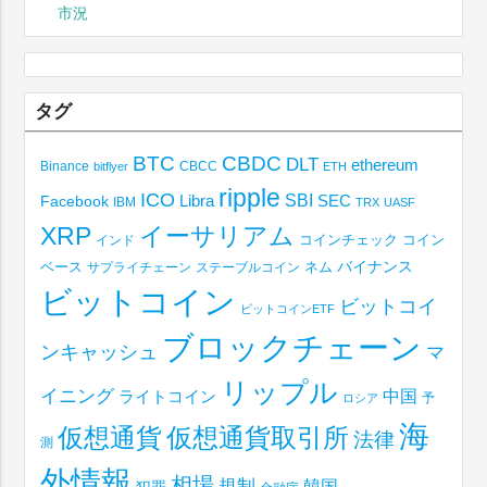
市況
タグ
BTC
CBDC
DLT
ethereum
Binance
CBCC
bitflyer
ETH
ripple
ICO
SBI
Libra
SEC
Facebook
IBM
TRX
UASF
XRP
イーサリアム
コインチェック
コイン
インド
ベース
バイナンス
サプライチェーン
ステーブルコイン
ネム
ビットコイン
ビットコイ
ビットコインETF
ブロックチェーン
ンキャッシュ
マ
リップル
イニング
中国
ライトコイン
予
ロシア
海
仮想通貨取引所
仮想通貨
法律
測
外情報
相場
規制
韓国