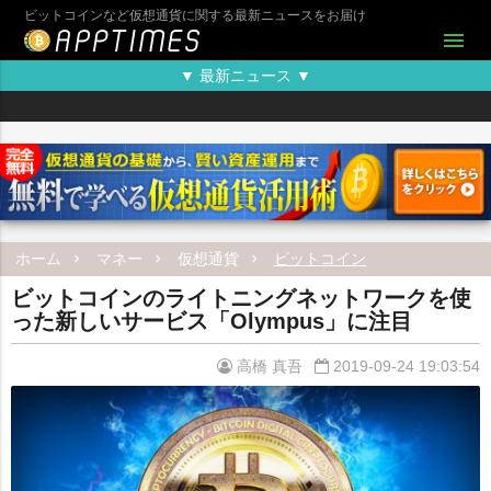
ビットコインなど仮想通貨に関する最新ニュースをお届け
menu
▼ 最新ニュース ▼
ホーム
マネー
仮想通貨
ビットコイン
ビットコインのライトニングネットワークを使
った新しいサービス「Olympus」に注目
高橋 真吾
2019-09-24 19:03:54