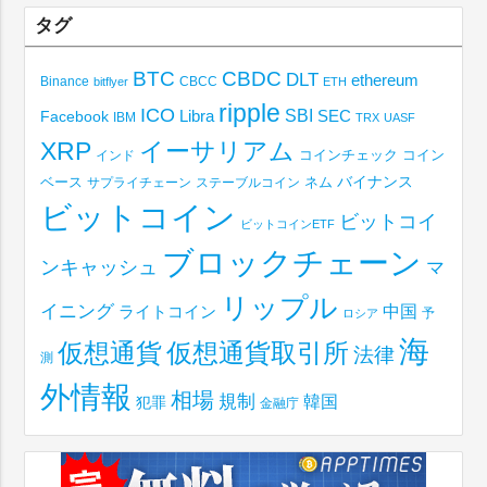
タグ
BTC
CBDC
DLT
ethereum
Binance
CBCC
bitflyer
ETH
ripple
ICO
SBI
Libra
SEC
Facebook
IBM
TRX
UASF
XRP
イーサリアム
コインチェック
コイン
インド
ベース
バイナンス
サプライチェーン
ステーブルコイン
ネム
ビットコイン
ビットコイ
ビットコインETF
ブロックチェーン
ンキャッシュ
マ
リップル
イニング
中国
ライトコイン
予
ロシア
海
仮想通貨取引所
仮想通貨
法律
測
外情報
相場
規制
韓国
犯罪
金融庁