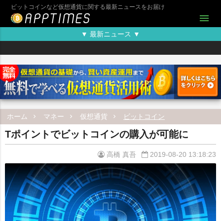
ビットコインなど仮想通貨に関する最新ニュースをお届け
menu
▼ 最新ニュース ▼
ホーム
マネー
仮想通貨
ビットコイン
Tポイントでビットコインの購入が可能に
高橋 真吾
2019-08-20 13:18:23