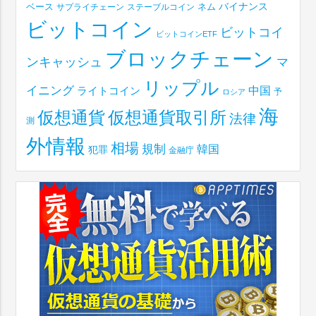
ベース
バイナンス
サプライチェーン
ステーブルコイン
ネム
ビットコイン
ビットコイ
ビットコインETF
ブロックチェーン
ンキャッシュ
マ
リップル
イニング
中国
ライトコイン
予
ロシア
海
仮想通貨取引所
仮想通貨
法律
測
外情報
相場
規制
韓国
犯罪
金融庁