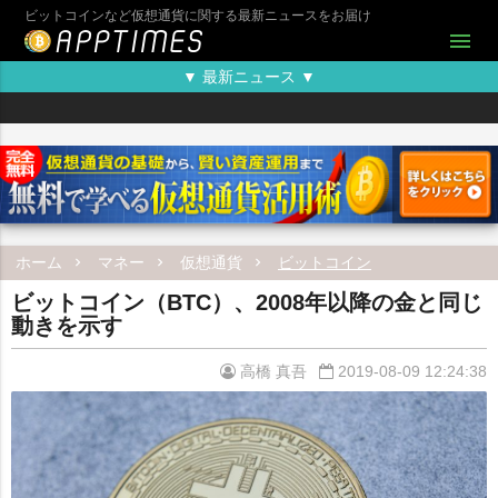
ビットコインなど仮想通貨に関する最新ニュースをお届け
menu
▼ 最新ニュース ▼
ホーム
マネー
仮想通貨
ビットコイン
ビットコイン（BTC）、2008年以降の金と同じ
動きを示す
高橋 真吾
2019-08-09 12:24:38