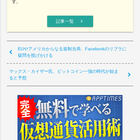
す。
chevron_right
記事一覧
EUやアメリカからなる規制当局、Facebookのリブラに
疑問を投げかける
マックス・カイザー氏、ビットコイン一強の時代が始ま
ると予想