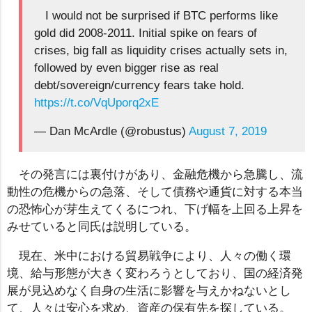
I would not be surprised if BTC performs like
gold did 2008-2011. Initial spike on fears of
crises, big fall as liquidity crises actually sets in,
followed by even bigger rise as real
debt/sovereign/currency fears take hold.
https://t.co/VqUporq2xE
— Dan McArdle (@robustus)
August 7, 2019
その発言には裏付けがあり、金融危機から急騰し、流
動性の危機からの急落、そして債務や通貨に対する本当
の恐怖心が芽生えてくるにつれ、下げ幅を上回る上昇を
みせていると同氏は説明している。
現在、米中における貿易戦争により、人々の働く環
境、給与形態が大きく変わろうとしており、国の経済発
展が見込めなく自身の生活に影響を与えかねないとし
て、人々は安心を求め、資産の保有先を探している。