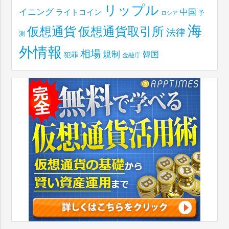
リップル
イニング
中国
ライトコイン
予
ロシア
海
仮想通貨取引所
仮想通貨
法律
測
外情報
相場
規制
韓国
犯罪
金融庁