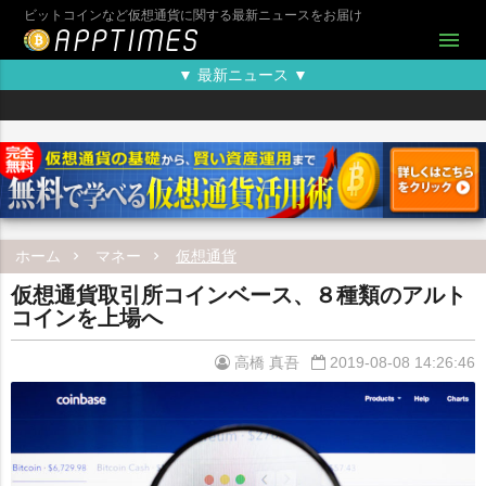
ビットコインなど仮想通貨に関する最新ニュースをお届け
menu
▼ 最新ニュース ▼
ホーム
マネー
仮想通貨
仮想通貨取引所コインベース、８種類のアルト
コインを上場へ
高橋 真吾
2019-08-08 14:26:46