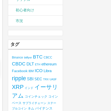
初心者向け
市況
タグ
BTC
Binance
CBCC
bitflyer
CBDC
DLT
ethereum
ETH
ICO
Libra
Facebook
IBM
ripple
SBI
SEC
TRX
UASF
XRP
イーサリ
インド
アム
コインチェック
コイン
ベース
サプライチェーン
ステー
バイナンス
ブルコイン
ネム