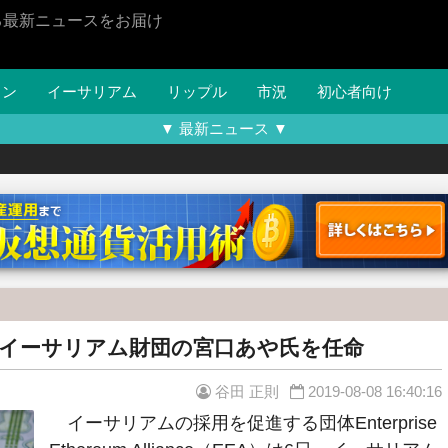
る最新ニュースをお届け
イン
イーサリアム
リップル
市況
初心者向け
▼ 最新ニュース ▼
にイーサリアム財団の宮口あや氏を任命
谷田 正則
2019-08-08 16:40:16
イーサリアムの採用を促進する団体Enterprise