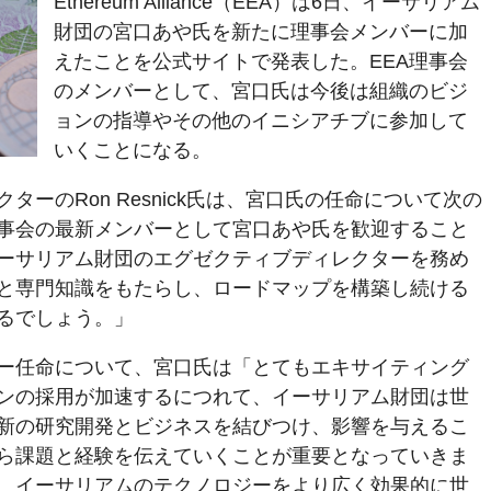
Ethereum Alliance（EEA）は6日、イーサリアム
財団の宮口あや氏を新たに理事会メンバーに加
えたことを公式サイトで発表した。EEA理事会
のメンバーとして、宮口氏は今後は組織のビジ
ョンの指導やその他のイニシアチブに参加して
いくことになる。
ターのRon Resnick氏は、宮口氏の任命について次の
理事会の最新メンバーとして宮口あや氏を歓迎すること
ーサリアム財団のエグゼクティブディレクターを務め
験と専門知識をもたらし、ロードマップを構築し続ける
るでしょう。」
ー任命について、宮口氏は「とてもエキサイティング
ンの採用が加速するにつれて、イーサリアム財団は世
新の研究開発とビジネスを結びつけ、影響を与えるこ
ら課題と経験を伝えていくことが重要となっていきま
、イーサリアムのテクノロジーをより広く効果的に世