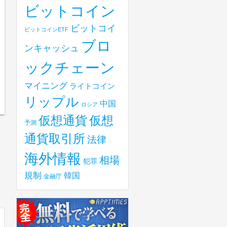
ビットコイン
ビットコイ
ビットコインETF
ブロ
ンキャッシュ
ックチェーン
マイニング
ライトコイン
リップル
中国
ロシア
仮想
仮想通貨
予測
通貨取引所
法律
海外情報
相場
犯罪
規制
韓国
金融庁