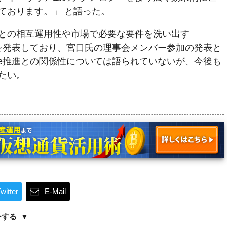
ております。」 と語った。
トとの相互運用性や市場で必要な要件を洗い出す
ive」の開始を発表しており、宮口氏の理事会メンバー参加の発表と
itiative推進との関係性については語られていないが、今後も
たい。
witter
E-Mail
ーする