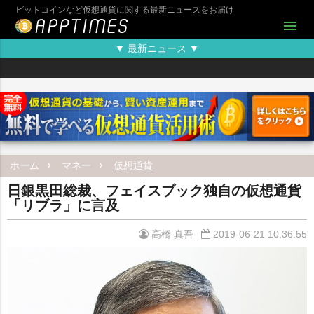
ビットコインなど仮想通貨に関する最新ニュースをお届け
menu
▼ 最新ニュース ▼
ホーム
マネー
仮想通貨
日銀黒田総裁、フェイスブック独自の仮想通貨
「リブラ」に言及
高橋 真吾
2019-06-21 10:36:55