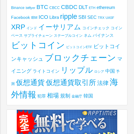
BTC
CBDC
DLT
ethereum
Binance
CBCC
bitflyer
ETH
ripple
ICO
SBI
Libra
SEC
Facebook
IBM
TRX
UASF
XRP
イーサリアム
コインチェック
コイン
インド
ベース
バイナンス
サプライチェーン
ステーブルコイン
ネム
ビットコイン
ビットコイ
ビットコインETF
ブロックチェーン
ンキャッシュ
マ
リップル
イニング
中国
ライトコイン
予
ロシア
海
仮想通貨取引所
仮想通貨
法律
測
外情報
相場
規制
韓国
犯罪
金融庁