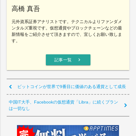
高橋 真吾
元外資系証券アナリストです。テクニカルよりファンダメ
ンタルズ重視です。仮想通貨やブロックチェーンなどの最
新情報をご紹介させて頂きますので、宜しくお願い致しま
す。
chevron_right
記事一覧
ビットコインが世界で9番目に価値のある通貨として成長
中国IT大手、Facebookの仮想通貨「Libra」に続くプラン
は一切なし