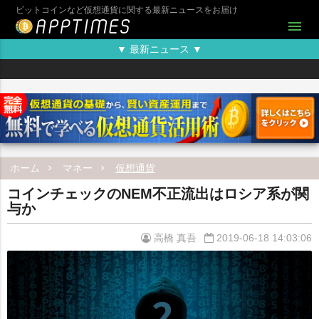
ビットコインなど仮想通貨に関する最新ニュースをお届け
menu
▼ 最新ニュース ▼
ホーム
マネー
仮想通貨
コインチェックのNEM不正流出はロシア系が関
与か
高橋 真吾
2019-06-18 14:03:06