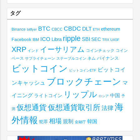
タグ
BTC
CBDC
DLT
ethereum
Binance
CBCC
bitflyer
ETH
ripple
ICO
SBI
Libra
SEC
Facebook
IBM
TRX
UASF
XRP
イーサリアム
コインチェック
コイン
インド
ベース
バイナンス
サプライチェーン
ステーブルコイン
ネム
ビットコイン
ビットコイ
ビットコインETF
ブロックチェーン
ンキャッシュ
マ
リップル
イニング
中国
ライトコイン
予
ロシア
海
仮想通貨取引所
仮想通貨
法律
測
外情報
相場
規制
韓国
犯罪
金融庁