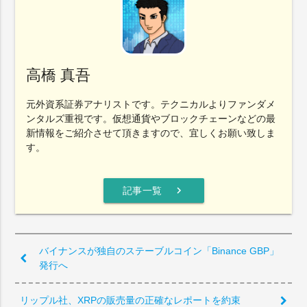
高橋 真吾
元外資系証券アナリストです。テクニカルよりファンダメ
ンタルズ重視です。仮想通貨やブロックチェーンなどの最
新情報をご紹介させて頂きますので、宜しくお願い致しま
す。
chevron_right
記事一覧
バイナンスが独自のステーブルコイン「Binance GBP」
発行へ
リップル社、XRPの販売量の正確なレポートを約束