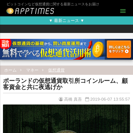
ビットコインなど仮想通貨に関する最新ニュースをお届け
menu
▼ 最新ニュース ▼
ホーム
マネー
仮想通貨
ポーランドの仮想通貨取引所コインルーム、顧
客資金と共に夜逃げか
高橋 真吾
2019-06-07 13:55:57