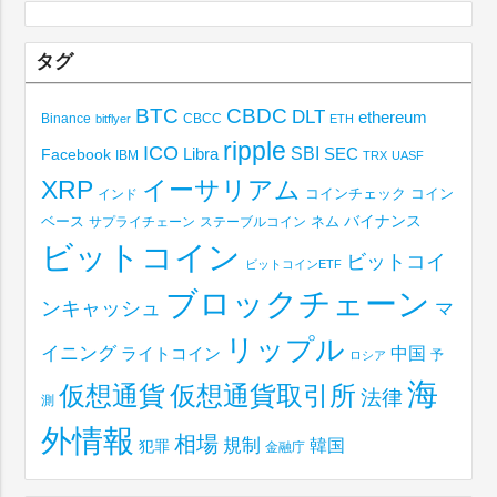
タグ
BTC
CBDC
DLT
ethereum
Binance
CBCC
bitflyer
ETH
ripple
ICO
SBI
Libra
SEC
Facebook
IBM
TRX
UASF
XRP
イーサリアム
コインチェック
コイン
インド
ベース
バイナンス
サプライチェーン
ステーブルコイン
ネム
ビットコイン
ビットコイ
ビットコインETF
ブロックチェーン
ンキャッシュ
マ
リップル
イニング
中国
ライトコイン
予
ロシア
海
仮想通貨取引所
仮想通貨
法律
測
外情報
相場
規制
韓国
犯罪
金融庁