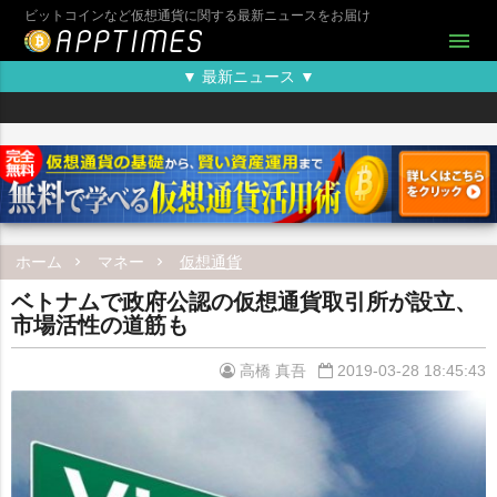
ビットコインなど仮想通貨に関する最新ニュースをお届け
menu
▼ 最新ニュース ▼
ホーム
マネー
仮想通貨
ベトナムで政府公認の仮想通貨取引所が設立、
市場活性の道筋も
高橋 真吾
2019-03-28 18:45:43