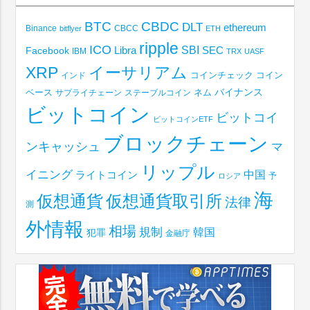
BTC
CBDC
DLT
ethereum
Binance
CBCC
bitflyer
ETH
ripple
ICO
SBI
Libra
SEC
Facebook
IBM
TRX
UASF
XRP
イーサリアム
コインチェック
コイン
インド
ベース
バイナンス
サプライチェーン
ステーブルコイン
ネム
ビットコイン
ビットコイ
ビットコインETF
ブロックチェーン
ンキャッシュ
マ
リップル
イニング
中国
ライトコイン
予
ロシア
海
仮想通貨取引所
仮想通貨
法律
測
外情報
相場
規制
韓国
犯罪
金融庁