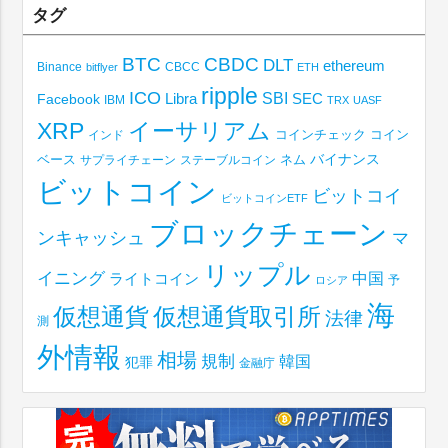
タグ
BTC
CBDC
DLT
ethereum
Binance
CBCC
bitflyer
ETH
ripple
ICO
SBI
Libra
SEC
Facebook
IBM
TRX
UASF
XRP
イーサリアム
コインチェック
コイン
インド
ベース
バイナンス
サプライチェーン
ステーブルコイン
ネム
ビットコイン
ビットコイ
ビットコインETF
ブロックチェーン
ンキャッシュ
マ
リップル
イニング
中国
ライトコイン
予
ロシア
海
仮想通貨取引所
仮想通貨
法律
測
外情報
相場
規制
韓国
犯罪
金融庁