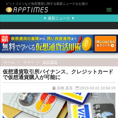
ビットコインなど仮想通貨に関する最新ニュースをお届け
menu
▼ 最新ニュース ▼
ホーム
マネー
仮想通貨
仮想通貨取引所バイナンス、クレジットカード
で仮想通貨購入が可能に
高橋 真吾
2019-02-01 10:04:19