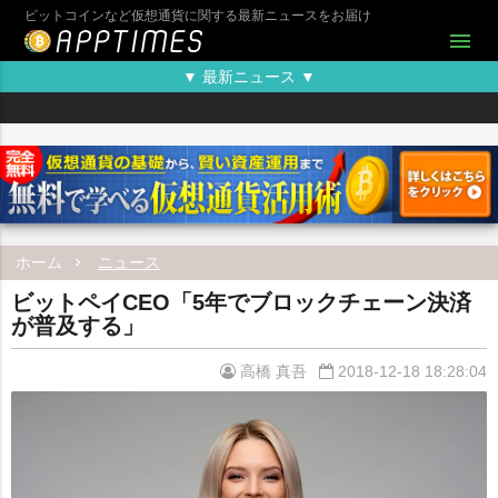
ビットコインなど仮想通貨に関する最新ニュースをお届け
menu
▼ 最新ニュース ▼
ホーム
ニュース
ビットペイCEO「5年でブロックチェーン決済
が普及する」
高橋 真吾
2018-12-18 18:28:04