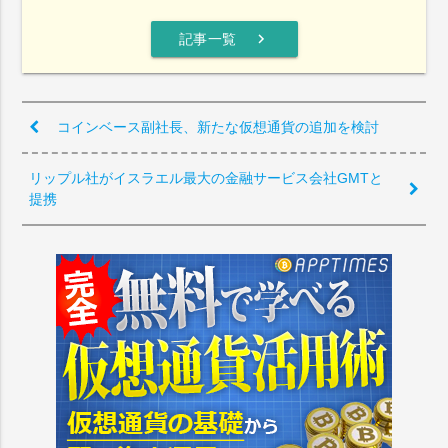
chevron_right
記事一覧
コインベース副社長、新たな仮想通貨の追加を検討
リップル社がイスラエル最大の金融サービス会社GMTと
提携