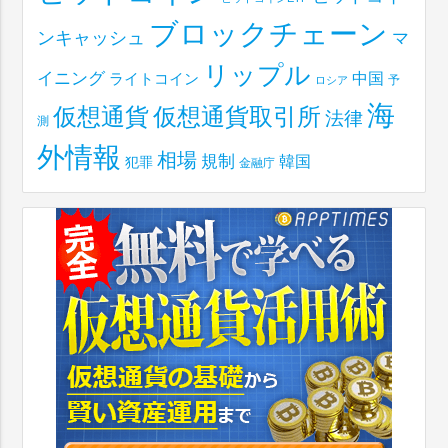
ブロックチェーン
ンキャッシュ
マ
リップル
イニング
中国
ライトコイン
予
ロシア
海
仮想通貨取引所
仮想通貨
法律
測
外情報
相場
規制
韓国
犯罪
金融庁