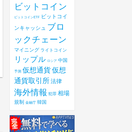
ビットコイン
ビットコイ
ビットコインETF
ブロ
ンキャッシュ
ックチェーン
マイニング
ライトコイン
リップル
中国
ロシア
仮想
仮想通貨
予測
通貨取引所
法律
海外情報
相場
犯罪
規制
韓国
金融庁