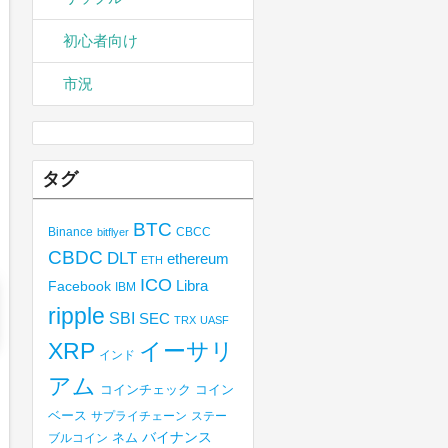
初心者向け
市況
タグ
BTC
Binance
CBCC
bitflyer
CBDC
DLT
ethereum
ETH
ICO
Libra
Facebook
IBM
ripple
SBI
SEC
TRX
UASF
XRP
イーサリ
インド
アム
コインチェック
コイン
ベース
サプライチェーン
ステー
バイナンス
ブルコイン
ネム