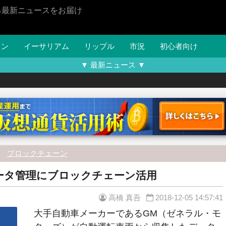
る最新ニュースをお届け
イン
イーサリアム
リップル
市況
初心者向け
▼ 最新ニュース ▼
ブロックチェーン
ータ管理にブロックチェーン活用
高橋 真吾
2018-12-05 14:57:41
大手自動車メーカーであるGM（ゼネラル・モ