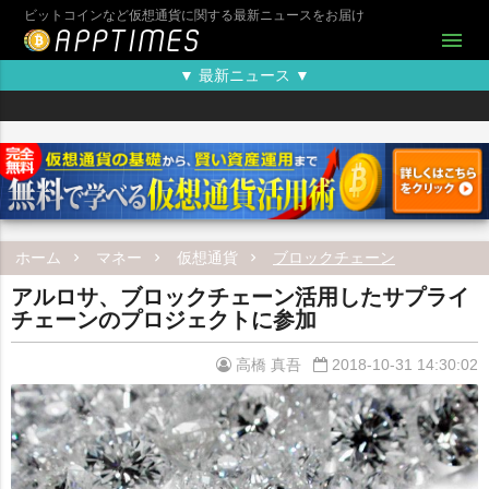
ビットコインなど仮想通貨に関する最新ニュースをお届け
menu
▼ 最新ニュース ▼
ホーム
マネー
仮想通貨
ブロックチェーン
アルロサ、ブロックチェーン活用したサプライ
チェーンのプロジェクトに参加
高橋 真吾
2018-10-31 14:30:02