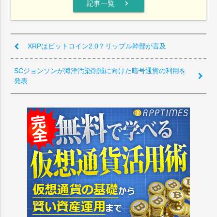
chevron_right
記事一覧
XRPはビットコイン2.0？リップル幹部が言及
SCジョンソンが海洋汚染削減に向けた暗号通貨の利用を
発表