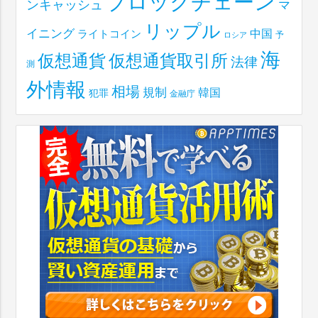
ブロックチェーン
ンキャッシュ
マ
リップル
イニング
中国
ライトコイン
予
ロシア
海
仮想通貨取引所
仮想通貨
法律
測
外情報
相場
規制
韓国
犯罪
金融庁