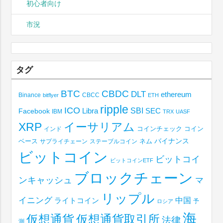
初心者向け
市況
タグ
BTC
CBDC
DLT
ethereum
Binance
CBCC
bitflyer
ETH
ripple
ICO
SBI
Libra
SEC
Facebook
IBM
TRX
UASF
XRP
イーサリアム
コインチェック
コイン
インド
ベース
バイナンス
サプライチェーン
ステーブルコイン
ネム
ビットコイン
ビットコイ
ビットコインETF
ブロックチェーン
ンキャッシュ
マ
リップル
イニング
中国
ライトコイン
予
ロシア
海
仮想通貨取引所
仮想通貨
法律
測