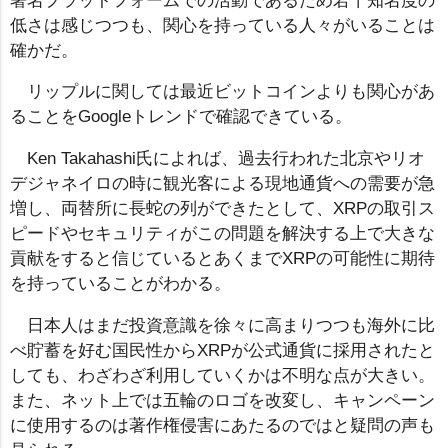
署名プラットフォームでの活動であるため若干知名度の
低さは感じつつも、関心を持っている人々がいることは
確かだ。
リップルに関しては最近ビットコインよりも関心があ
ることをGoogleトレンドで確認できている。
Ken Takahashi氏によれば、過去行われた北京やリオ
デジャネイロの時に観光客による現地通貨への需要が急
増し、両替所に長蛇の列ができたとして、XRPの取引ス
ピードやセキュリティがこの問題を解決する上で大きな
貢献をすると信じているとあくまでXRPの可能性に期待
を持っていることがわかる。
日本人はまだ投資意識を徐々に高まりつつも海外に比
べ貯蓄を好む国民性からXRPが公式通貨に採用されたと
しても、わざわざ利用していくかは不明な点が大きい。
また、ネット上では五輪のロゴを改変し、キャンペーン
に使用するのは著作権侵害にあたるのではと疑問の声も