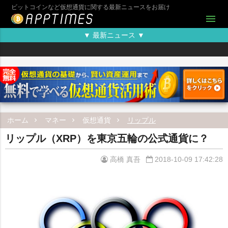
ビットコインなど仮想通貨に関する最新ニュースをお届け
menu
▼ 最新ニュース ▼
ホーム
マネー
仮想通貨
リップル
リップル（XRP）を東京五輪の公式通貨に？
高橋 真吾
2018-10-09 17:42:28