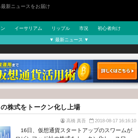
る最新ニュースをお届け
イン
イーサリアム
リップル
市況
初心者向け
▼ 最新ニュース ▼
の株式をトークン化し上場
高橋 真吾
2018-08-17 16:16:10
16日、仮想通貨スタートアップのスワームが