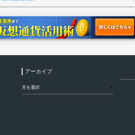
アーカイブ
検
索:
ア
▼
ー
カ
イ
ブ