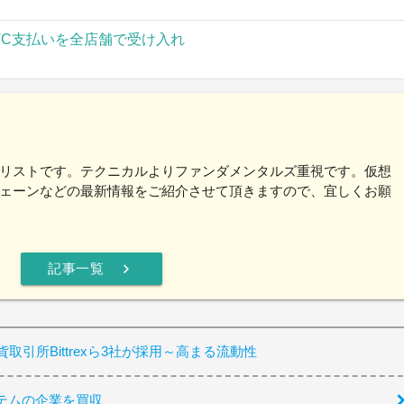
TC支払いを全店舗で受け入れ
リストです。テクニカルよりファンダメンタルズ重視です。仮想
ェーンなどの最新情報をご紹介させて頂きますので、宜しくお願
chevron_right
記事一覧
貨取引所Bittrexら3社が採用～高まる流動性
テムの企業を買収