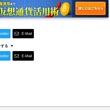
witter
E-Mail
ーする
witter
E-Mail