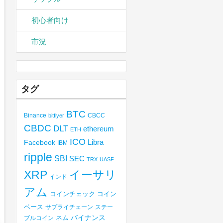
初心者向け
市況
タグ
BTC
Binance
CBCC
bitflyer
CBDC
DLT
ethereum
ETH
ICO
Libra
Facebook
IBM
ripple
SBI
SEC
TRX
UASF
XRP
イーサリ
インド
アム
コインチェック
コイン
ベース
サプライチェーン
ステー
バイナンス
ブルコイン
ネム