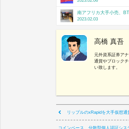
2023.02.06
南アフリカ大手小売、B
2023.02.03
高橋 真吾
元外資系証券アナ
通貨やブロックチ
い致します。
リップルのxRapidを大手仮想通
コインベース、分散型個人認証シス