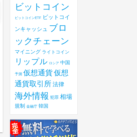
ビットコイン
ビットコイ
ビットコインETF
ブロ
ンキャッシュ
ックチェーン
マイニング
ライトコイン
リップル
中国
ロシア
仮想
仮想通貨
予測
通貨取引所
法律
海外情報
相場
犯罪
規制
韓国
金融庁