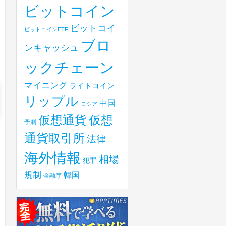
ビットコイン
ビットコイ
ビットコインETF
ブロ
ンキャッシュ
ックチェーン
マイニング
ライトコイン
リップル
中国
ロシア
仮想
仮想通貨
予測
通貨取引所
法律
海外情報
相場
犯罪
規制
韓国
金融庁