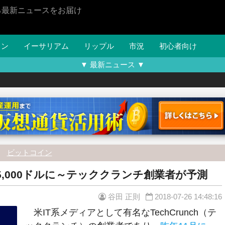
る最新ニュースをお届け
イン
イーサリアム
リップル
市況
初心者向け
▼ 最新ニュース ▼
ビットコイン
,000ドルに～テッククランチ創業者が予測
谷田 正則
2018-07-26 14:48:16
米IT系メディアとして有名なTechCrunch（テ