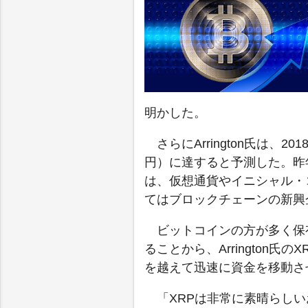
明かした。
さらにArrington氏は、
円）に達すると予測した。昨
は、仮想通貨やイニシャル・
てはブロックチェーンの新興
ビットコインの方が多く保
ることから、Arrington氏の
を越えて迅速に資金を移動さ
「XRPは非常に素晴らし