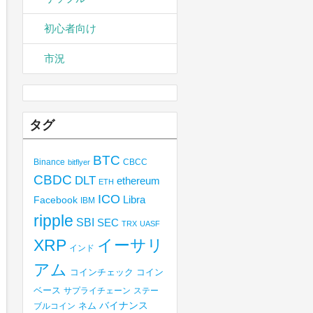
初心者向け
市況
タグ
BTC
Binance
CBCC
bitflyer
CBDC
DLT
ethereum
ETH
ICO
Libra
Facebook
IBM
ripple
SBI
SEC
TRX
UASF
XRP
イーサリ
インド
アム
コインチェック
コイン
ベース
サプライチェーン
ステー
バイナンス
ブルコイン
ネム