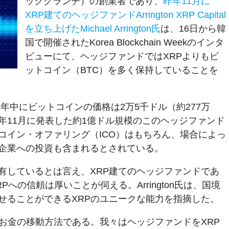
ッククランチ）の創業者であり、
昨年11月に
XRP建てのヘッジファンドArrington XRP Capital
を立ち上げたMichael Arrington氏
は、16日から韓
国で開催されたKorea Blockchain Weekのインタ
ビューにて、ヘッジファンドではXRPよりもビ
ットコイン（BTC）を多く保持していることを
2018年中にビットコインの価格は2万5千ドル（約277万
年11月に発表した約1億ドル規模のこのヘッジファンド
コイン・オファリング（ICO）はもちろん、場合によっ
企業への投資も含まれるとされている。
有しているとは言え、XRP建てのヘッジファンドであ
XRPへの信頼は厚いことが伺える。Arrington氏は、国境
せることができるXRPのユニークな能力を指摘した。
いお金の移動方法である。我々はヘッジファンドをXRP