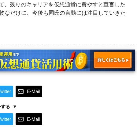
て、残りのキャリアを仮想通貨に費やすと宣言した
ある人物なだけに、今後も同氏の言動には注目していきた
witter
E-Mail
ーする
witter
E-Mail