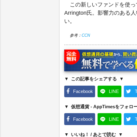
この新しいファンドを使っ
Arrington氏。影響力の
い。
参考：
CCN
この記事をシェアする
Facebook
LINE
T
仮想通貨 - AppTimesをフォロ
Facebook
LINE
T
いいね！ / あとで読む