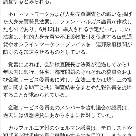
調査するとみられる。
不正ネットワークおよび人身売買調査との戦いを掲げ
た人身売買発見法案は、ファン・バルガス議員が作成し
たものであり、6月12日に導入される予定だった。この
法案は、性的人身売買や不正薬物取引を促進する仮想通
貨やオンラインマーケットプレイスを、連邦政府機関が
防ぐのを加速させるものとしている。
覚書によれば、会計検査院長は法案が通過してから1
年以内に銀行、住宅、都市問題のそれぞれの委員会およ
び金融サービス委員会に対し、立法上または規制上の措
置に関する助言と共に調査結果をまとめた報告書を提出
することが求められている。
金融サービス委員会のメンバーを含む議会の議員は、
過去には仮想通貨にあからさまに反対していた。
カルフォルニア州のシェルマン議員は、テロリストや
犯罪者が世界中で資金移動をするのを促進し、またスタ