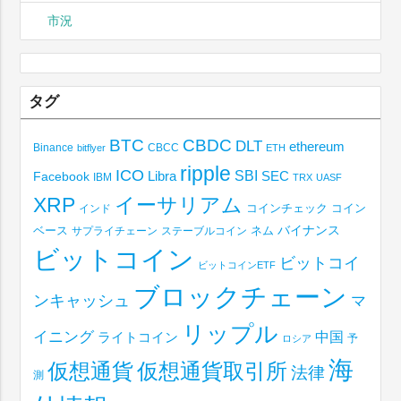
市況
タグ
BTC
CBDC
DLT
ethereum
Binance
CBCC
bitflyer
ETH
ripple
ICO
SBI
Libra
SEC
Facebook
IBM
TRX
UASF
XRP
イーサリアム
コインチェック
コイン
インド
ベース
バイナンス
サプライチェーン
ステーブルコイン
ネム
ビットコイン
ビットコイ
ビットコインETF
ブロックチェーン
ンキャッシュ
マ
リップル
イニング
中国
ライトコイン
予
ロシア
海
仮想通貨取引所
仮想通貨
法律
測