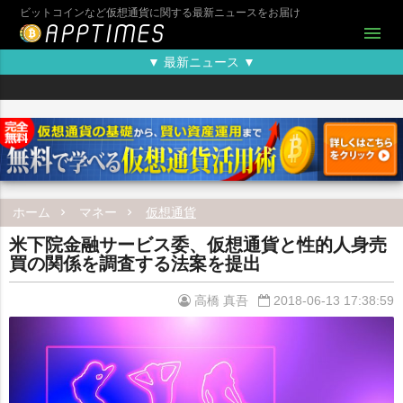
ビットコインなど仮想通貨に関する最新ニュースをお届け
menu
▼ 最新ニュース ▼
ホーム
マネー
仮想通貨
米下院金融サービス委、仮想通貨と性的人身売
買の関係を調査する法案を提出
高橋 真吾
2018-06-13 17:38:59