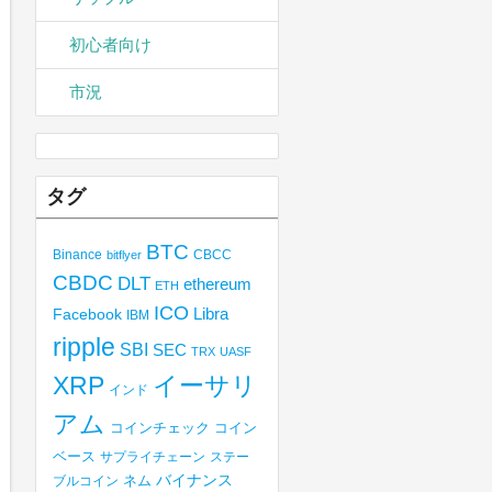
初心者向け
市況
タグ
BTC
Binance
CBCC
bitflyer
CBDC
DLT
ethereum
ETH
ICO
Libra
Facebook
IBM
ripple
SBI
SEC
TRX
UASF
XRP
イーサリ
インド
アム
コインチェック
コイン
ベース
サプライチェーン
ステー
バイナンス
ブルコイン
ネム