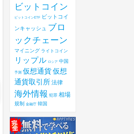
ビットコイン
ビットコイ
ビットコインETF
ブロ
ンキャッシュ
ックチェーン
マイニング
ライトコイン
リップル
中国
ロシア
仮想
仮想通貨
予測
通貨取引所
法律
海外情報
相場
犯罪
規制
韓国
金融庁