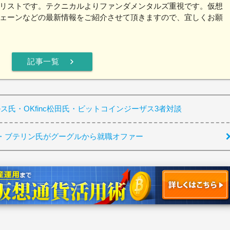
リストです。テクニカルよりファンダメンタルズ重視です。仮想
ェーンなどの最新情報をご紹介させて頂きますので、宜しくお願
chevron_right
記事一覧
コルス氏・OKfinc松田氏・ビットコインジーザス3者対談
・ブテリン氏がグーグルから就職オファー