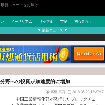
る最新ニュースをお届け
イン
イーサリアム
リップル
市況
初心者向け
▼ 最新ニュース ▼
分野への投資が加速度的に増加
高橋 真吾
2018-05-23 17:37:47
中国工業情報化部が発行したブロックチェー