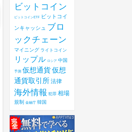
ビットコイン
ビットコイ
ビットコインETF
ブロ
ンキャッシュ
ックチェーン
マイニング
ライトコイン
リップル
中国
ロシア
仮想
仮想通貨
予測
通貨取引所
法律
海外情報
相場
犯罪
規制
韓国
金融庁