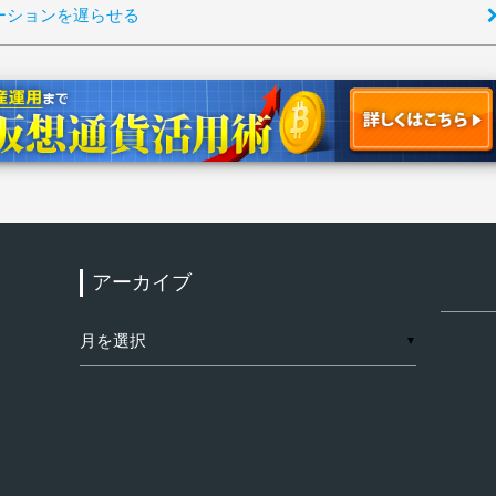
ーションを遅らせる
アーカイブ
検
索:
ア
▼
ー
カ
イ
ブ