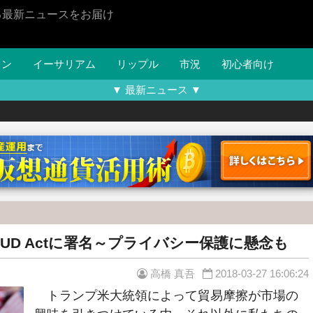
る最新ニュースをお届け
イン
イーサリアム
リップル
市況
初心者向け
▼ 最新ニュース ▼
UD Actに署名～プライバシー保護に懸念も
高橋 真吾
2018-03-27 16:06:24
トランプ米大統領によって貿易摩擦が市場の