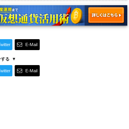
witter
E-Mail
ーする
witter
E-Mail