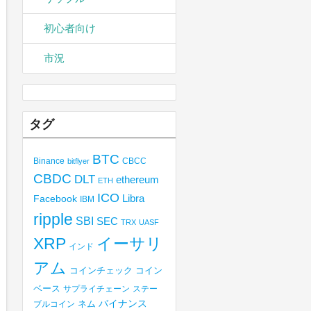
初心者向け
市況
タグ
BTC
Binance
CBCC
bitflyer
CBDC
DLT
ethereum
ETH
ICO
Libra
Facebook
IBM
ripple
SBI
SEC
TRX
UASF
XRP
イーサリ
インド
アム
コインチェック
コイン
ベース
サプライチェーン
ステー
バイナンス
ブルコイン
ネム