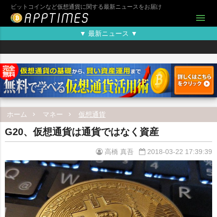
ビットコインなど仮想通貨に関する最新ニュースをお届け
menu
▼ 最新ニュース ▼
ホーム
マネー
仮想通貨
G20、仮想通貨は通貨ではなく資産
高橋 真吾
2018-03-22 17:39:39