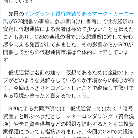
摘しています。
先日の
イングランド銀行総裁であるマーク・カーニー
氏
がG20開催の事前に参加者向けに書簡にて世界経済の
安定に仮想通貨による影響は極めて少ないことを伝えた
こともあり、G20の会議の場では仮想通貨に対して安心
感を与える発言が出てきました。その影響からかG20が
開催してからの仮想通貨市場は全体的に上昇していま
す。
仮想通貨は名前の通り、仮想であるために金融のトッ
プがどのような見解をしているのか市場からの関心が強
く、今回はっきりとコメントしたことで継続して取引で
きる環境が整ったと言えるでしょう。
G20による共同声明では「仮想通貨」ではなく「暗号
資産」と呼ぶべきだとし、マネーロンダリング（資金洗
浄）やテロ資金供与などの問題を提起するとともに投資
家保護についても指摘されました。今回のG20での議論