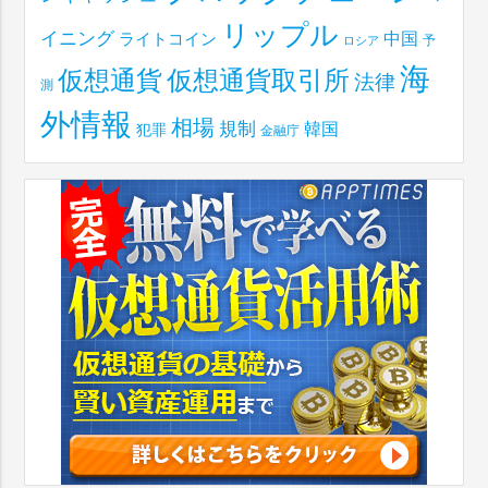
リップル
イニング
中国
ライトコイン
予
ロシア
海
仮想通貨取引所
仮想通貨
法律
測
外情報
相場
規制
韓国
犯罪
金融庁