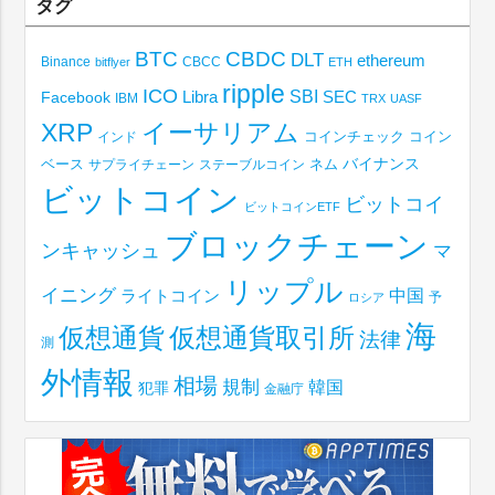
タグ
BTC
CBDC
DLT
ethereum
Binance
CBCC
bitflyer
ETH
ripple
ICO
SBI
Libra
SEC
Facebook
IBM
TRX
UASF
XRP
イーサリアム
コインチェック
コイン
インド
ベース
バイナンス
サプライチェーン
ステーブルコイン
ネム
ビットコイン
ビットコイ
ビットコインETF
ブロックチェーン
ンキャッシュ
マ
リップル
イニング
中国
ライトコイン
予
ロシア
海
仮想通貨取引所
仮想通貨
法律
測
外情報
相場
規制
韓国
犯罪
金融庁