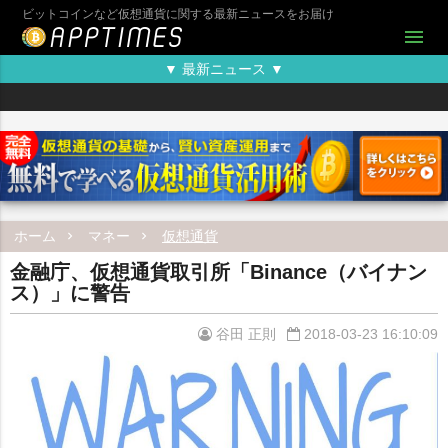
ビットコインなど仮想通貨に関する最新ニュースをお届け
menu
▼ 最新ニュース ▼
ホーム
マネー
仮想通貨
金融庁、仮想通貨取引所「Binance（バイナン
ス）」に警告
谷田 正則
2018-03-23 16:10:09