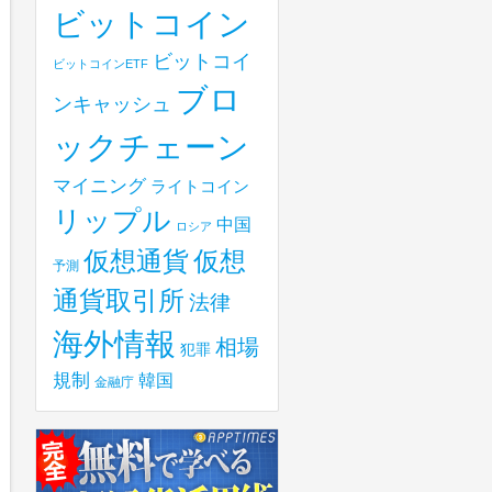
ビットコイン
ビットコイ
ビットコインETF
ブロ
ンキャッシュ
ックチェーン
マイニング
ライトコイン
リップル
中国
ロシア
仮想
仮想通貨
予測
通貨取引所
法律
海外情報
相場
犯罪
規制
韓国
金融庁