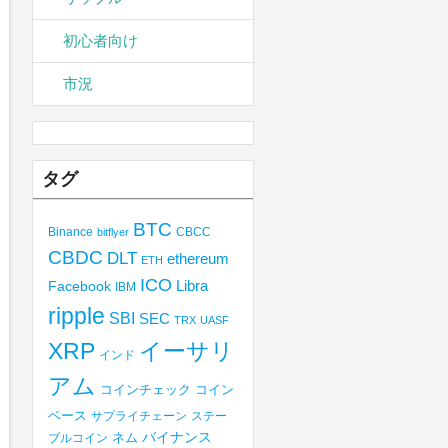
初心者向け
市況
タグ
BTC
Binance
CBCC
bitflyer
CBDC
DLT
ethereum
ETH
ICO
Libra
Facebook
IBM
ripple
SBI
SEC
TRX
UASF
XRP
イーサリ
インド
アム
コインチェック
コイン
ベース
サプライチェーン
ステー
バイナンス
ブルコイン
ネム