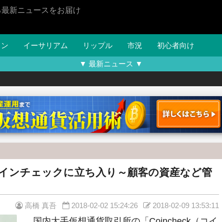
る最新ニュースをお届け
イン
イーサリアム
リップル
市況
初心者向け
▼ 最新ニュース ▼
インチェックに立ち入り～顧客の資産など管
高橋 真吾
2018-02-02 15:24:26
2018-02-09 13:53:11
国内大手仮想通貨取引所の「Coincheck（コイ