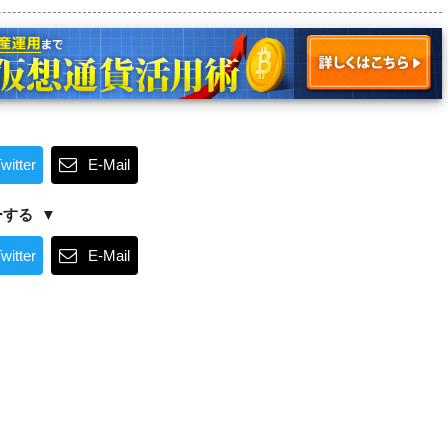
witter
E-Mail
ーする
witter
E-Mail