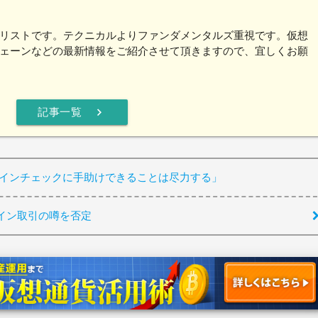
リストです。テクニカルよりファンダメンタルズ重視です。仮想
ェーンなどの最新情報をご紹介させて頂きますので、宜しくお願
chevron_right
記事一覧
コインチェックに手助けできることは尽力する」
イン取引の噂を否定