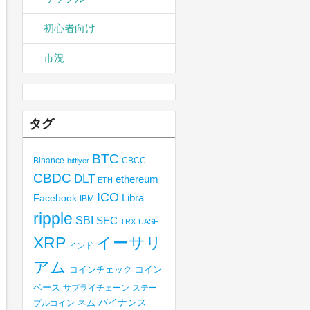
初心者向け
市況
タグ
BTC
Binance
CBCC
bitflyer
CBDC
DLT
ethereum
ETH
ICO
Libra
Facebook
IBM
ripple
SBI
SEC
TRX
UASF
XRP
イーサリ
インド
アム
コインチェック
コイン
ベース
サプライチェーン
ステー
バイナンス
ブルコイン
ネム