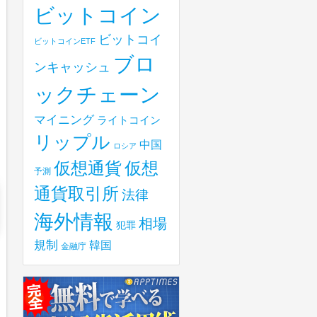
ビットコイン
ビットコイ
ビットコインETF
ブロ
ンキャッシュ
ックチェーン
マイニング
ライトコイン
リップル
中国
ロシア
仮想
仮想通貨
予測
通貨取引所
法律
海外情報
相場
犯罪
規制
韓国
金融庁