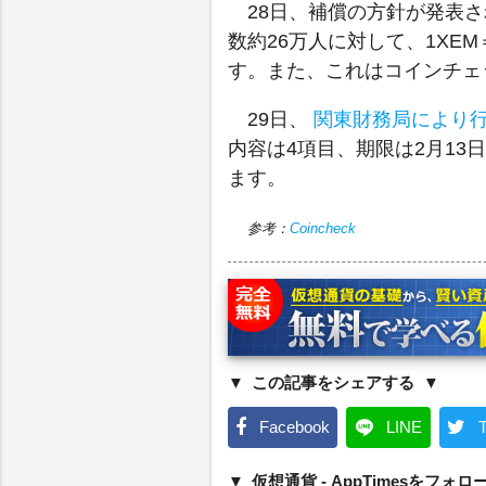
28日、補償の方針が発表さ
数約26万人に対して、1XEM
す。また、これはコインチェ
29日、
関東財務局により
内容は4項目、期限は2月1
ます。
参考：
Coincheck
この記事をシェアする
Facebook
LINE
T
仮想通貨 - AppTimesをフォロ