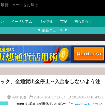
る最新ニュースをお届け
イン
イーサリアム
リップル
市況
初心者向け
▼ 最新ニュース ▼
ック、全通貨出金停止～入金をしないよう注
高橋 真吾
2018-01-26 17:11:07
2018-01-30 16:43:11
国内大手仮想通貨取引所の「
Coincheck（コイ