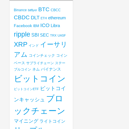
BTC
Binance
CBCC
bitflyer
CBDC
DLT
ethereum
ETH
ICO
Libra
Facebook
IBM
ripple
SBI
SEC
TRX
UASF
XRP
イーサリ
インド
アム
コインチェック
コイン
ベース
サプライチェーン
ステー
バイナンス
ブルコイン
ネム
ビットコイン
ビットコイ
ビットコインETF
ブロ
ンキャッシュ
ックチェーン
マイニング
ライトコイン