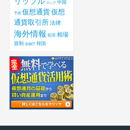
リップル
中国
ロシア
仮想
仮想通貨
予測
通貨取引所
法律
海外情報
相場
犯罪
規制
韓国
金融庁