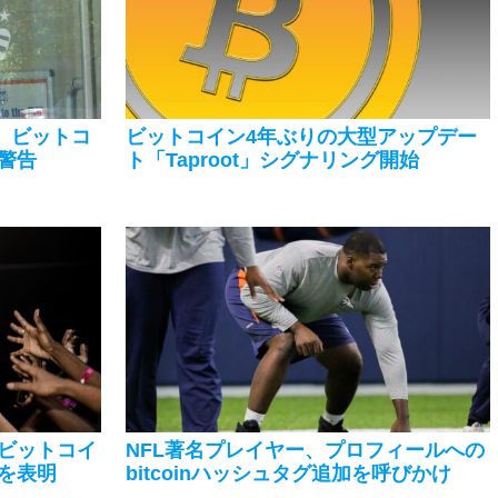
、ビットコ
ビットコイン4年ぶりの大型アップデー
警告
ト「Taproot」シグナリング開始
ビットコイ
NFL著名プレイヤー、プロフィールへの
を表明
bitcoinハッシュタグ追加を呼びかけ