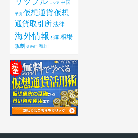
リップル
中国
ロシア
仮想
仮想通貨
予測
通貨取引所
法律
海外情報
相場
犯罪
規制
韓国
金融庁