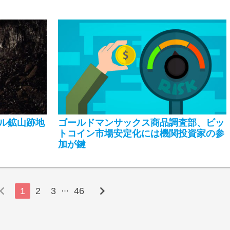
ル鉱山跡地
ゴールドマンサックス商品調査部、ビッ
トコイン市場安定化には機関投資家の参
加が鍵
ron_left
chevron_right
…
1
2
3
46