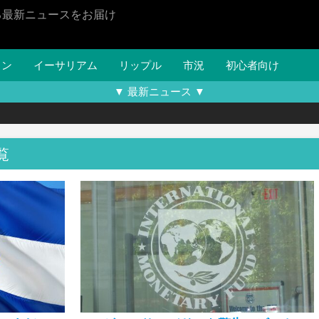
る最新ニュースをお届け
イン
イーサリアム
リップル
市況
初心者向け
▼ 最新ニュース ▼
覧