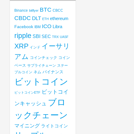
BTC
Binance
CBCC
bitflyer
CBDC
DLT
ethereum
ETH
ICO
Libra
Facebook
IBM
ripple
SBI
SEC
TRX
UASF
XRP
イーサリ
インド
アム
コインチェック
コイン
ベース
サプライチェーン
ステー
バイナンス
ブルコイン
ネム
ビットコイン
ビットコイ
ビットコインETF
ブロ
ンキャッシュ
ックチェーン
マイニング
ライトコイン