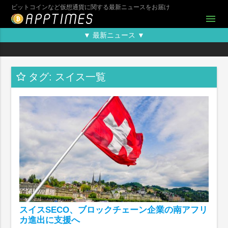
ビットコインなど仮想通貨に関する最新ニュースをお届け
menu
▼ 最新ニュース ▼
タグ: スイス一覧
スイスSECO、ブロックチェーン企業の南アフリ
カ進出に支援へ