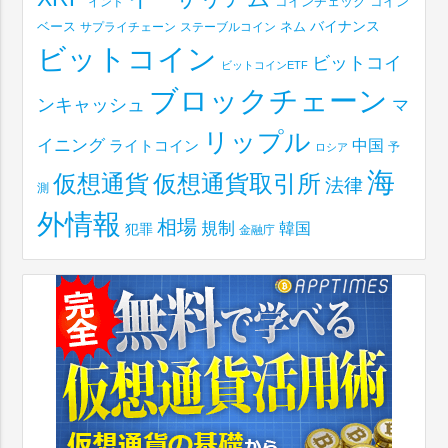
コインチェック
コイン
インド
ベース
バイナンス
サプライチェーン
ステーブルコイン
ネム
ビットコイン
ビットコイ
ビットコインETF
ブロックチェーン
ンキャッシュ
マ
リップル
イニング
中国
ライトコイン
予
ロシア
海
仮想通貨取引所
仮想通貨
法律
測
外情報
相場
規制
韓国
犯罪
金融庁