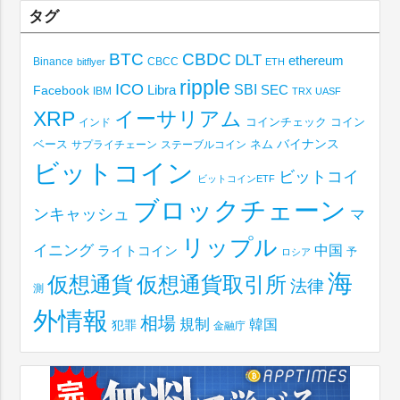
タグ
BTC
CBDC
DLT
ethereum
Binance
CBCC
bitflyer
ETH
ripple
ICO
SBI
Libra
SEC
Facebook
IBM
TRX
UASF
XRP
イーサリアム
コインチェック
コイン
インド
ベース
バイナンス
サプライチェーン
ステーブルコイン
ネム
ビットコイン
ビットコイ
ビットコインETF
ブロックチェーン
ンキャッシュ
マ
リップル
イニング
中国
ライトコイン
予
ロシア
海
仮想通貨取引所
仮想通貨
法律
測
外情報
相場
規制
韓国
犯罪
金融庁