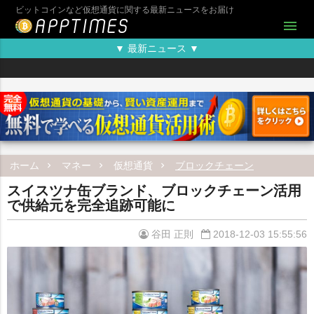
ビットコインなど仮想通貨に関する最新ニュースをお届け
menu
▼ 最新ニュース ▼
ホーム
マネー
仮想通貨
ブロックチェーン
スイスツナ缶ブランド、ブロックチェーン活用
で供給元を完全追跡可能に
谷田 正則
2018-12-03 15:55:56