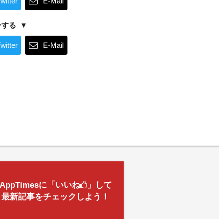
witter
E-Mail
ーする
witter
E-Mail
AppTimesに「いいね
」して
最新記事をチェックしよう！