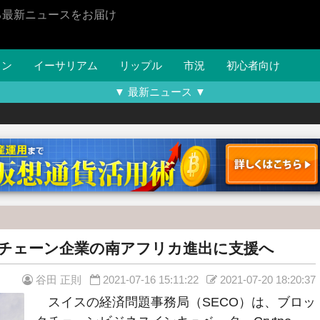
る最新ニュースをお届け
イン
イーサリアム
リップル
市況
初心者向け
▼ 最新ニュース ▼
クチェーン企業の南アフリカ進出に支援へ
谷田 正則
2021-07-16 15:11:22
2021-07-20 18:20:37
スイスの経済問題事務局（SECO）は、ブロッ