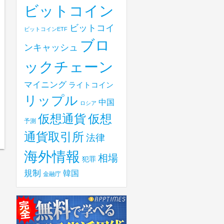
ビットコイン
ビットコイ
ビットコインETF
ブロ
ンキャッシュ
ックチェーン
マイニング
ライトコイン
リップル
中国
ロシア
仮想
仮想通貨
予測
通貨取引所
法律
海外情報
相場
犯罪
規制
韓国
金融庁