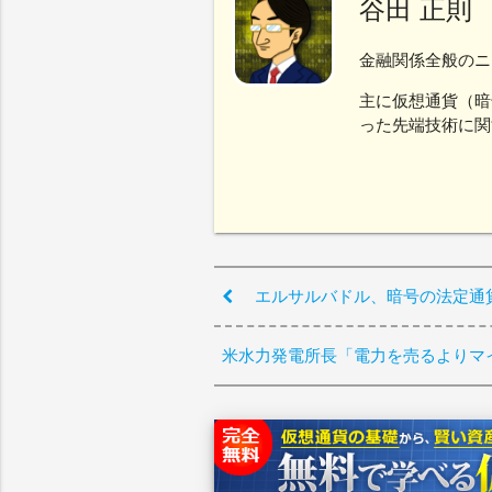
谷田 正則
金融関係全般のニ
主に仮想通貨（暗
った先端技術に関
エルサルバドル、暗号の法定通
米水力発電所長「電力を売るよりマ