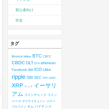
初心者向け
市況
タグ
BTC
Binance
CBCC
bitflyer
CBDC
DLT
ethereum
ETH
ICO
Libra
Facebook
IBM
ripple
SBI
SEC
TRX
UASF
XRP
イーサリ
インド
アム
コインチェック
コイン
ベース
サプライチェーン
ステー
バイナンス
ブルコイン
ネム