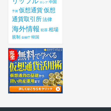
リップル
中国
ロシア
仮想
仮想通貨
予測
通貨取引所
法律
海外情報
相場
犯罪
規制
韓国
金融庁