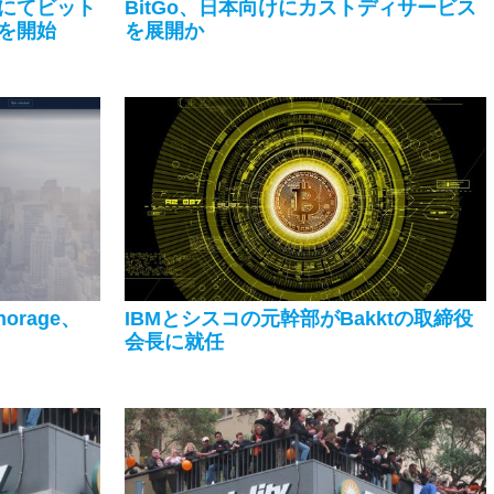
にてビット
BitGo、日本向けにカストディサービス
を開始
を展開か
rage、
IBMとシスコの元幹部がBakktの取締役
会長に就任