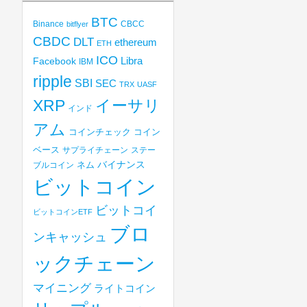
BTC
Binance
CBCC
bitflyer
CBDC
DLT
ethereum
ETH
ICO
Libra
Facebook
IBM
ripple
SBI
SEC
TRX
UASF
XRP
イーサリ
インド
アム
コインチェック
コイン
ベース
サプライチェーン
ステー
バイナンス
ブルコイン
ネム
ビットコイン
ビットコイ
ビットコインETF
ブロ
ンキャッシュ
ックチェーン
マイニング
ライトコイン