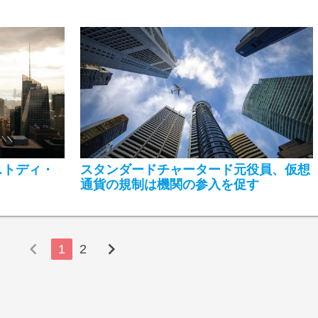
ストディ・
スタンダードチャータード元役員、仮想
通貨の規制は機関の参入を促す
chevron_left
chevron_right
1
2