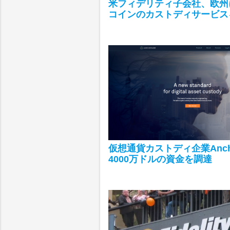
米フィデリティ子会社、欧州
コインのカストディサービス
仮想通貨カストディ企業Ancho
4000万ドルの資金を調達