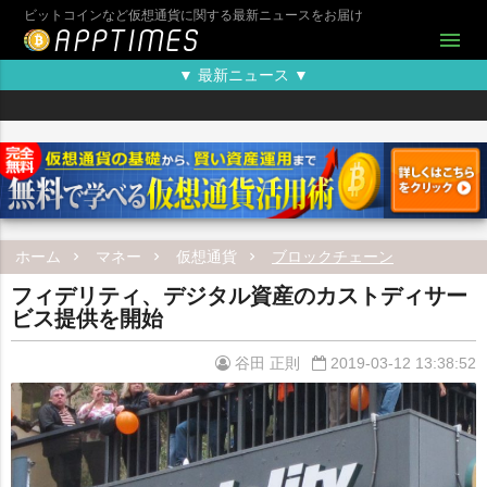
ビットコインなど仮想通貨に関する最新ニュースをお届け
menu
▼ 最新ニュース ▼
ホーム
マネー
仮想通貨
ブロックチェーン
フィデリティ、デジタル資産のカストディサー
ビス提供を開始
谷田 正則
2019-03-12 13:38:52