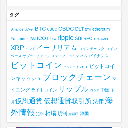
タグ
BTC
CBDC
DLT
ethereum
Binance
CBCC
bitflyer
ETH
ripple
ICO
SBI
Libra
SEC
Facebook
IBM
TRX
UASF
XRP
イーサリアム
コインチェック
コイン
インド
ベース
バイナンス
サプライチェーン
ステーブルコイン
ネム
ビットコイン
ビットコイ
ビットコインETF
ブロックチェーン
ンキャッシュ
マ
リップル
イニング
中国
ライトコイン
予
ロシア
海
仮想通貨取引所
仮想通貨
法律
測
外情報
相場
規制
韓国
犯罪
金融庁