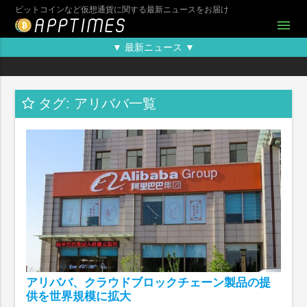
ビットコインなど仮想通貨に関する最新ニュースをお届け
menu
▼ 最新ニュース ▼
タグ: アリババ一覧
アリババ、クラウドブロックチェーン製品の提
供を世界規模に拡大