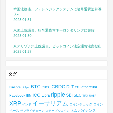
韓国法務省、フォレンジックシステムに暗号通貨追跡導
入へ
2023.01.31
米国上院議員、暗号通貨マネーロンダリングに警鐘
2023.01.30
米アリゾナ州上院議員、ビットコイン法定通貨法案提出
2023.01.27
タグ
BTC
CBDC
DLT
ethereum
Binance
CBCC
bitflyer
ETH
ripple
ICO
SBI
Libra
SEC
Facebook
IBM
TRX
UASF
XRP
イーサリアム
コインチェック
コイン
インド
ベース
バイナンス
サプライチェーン
ステーブルコイン
ネム