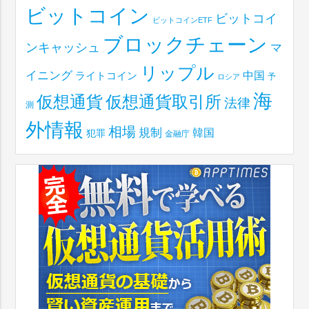
ビットコイン
ビットコイ
ビットコインETF
ブロックチェーン
ンキャッシュ
マ
リップル
イニング
中国
ライトコイン
予
ロシア
海
仮想通貨取引所
仮想通貨
法律
測
外情報
相場
規制
韓国
犯罪
金融庁