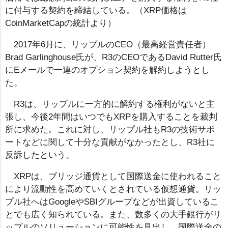
に付与する契約を締結している。（XRP価格は
CoinMarketCapの統計より）
2017年6月に、リップルのCEO（最高経営責任者）
Brad Garlinghouse氏が、R3のCEOであるDavid Rutter氏
にEメールで一連のオプション契約を解約しようとし
た。
R3は、リップルに一方的に解約する権利がないと主
張し、今後2年間はいつでもXRPを購入することを裁判
所に求めた。これに対し、リップル社もR3の技術サポ
ートなどに関して十分な貢献がなかったとし、R3社に
反訴したという。
XRPは、ブリッジ通貨として国際送金に使われること
により流動性を高めていくとされている仮想通貨。リッ
プル社へはGoogleやSBIグループなどが出資しているこ
とでも広く知られている。また、数多くの大手銀行がリ
ップルのソリューションに可能性を見出し、国際送金の