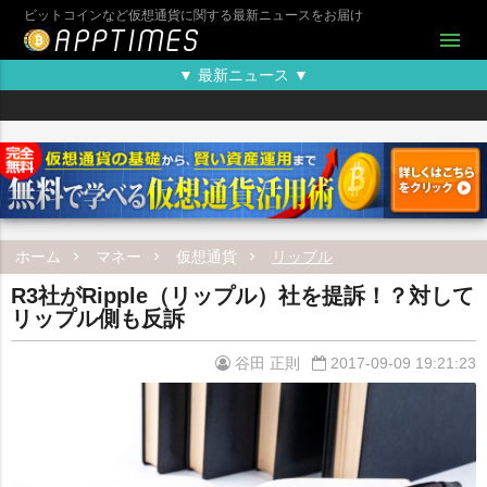
ビットコインなど仮想通貨に関する最新ニュースをお届け
menu
▼ 最新ニュース ▼
ホーム
マネー
仮想通貨
リップル
R3社がRipple（リップル）社を提訴！？対して
リップル側も反訴
谷田 正則
2017-09-09 19:21:23