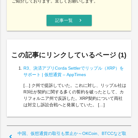
ご紹介しております。宜しくお願いします。
chevron_right
記事一覧
この記事にリンクしているページ (1)
R3、決済アプリCorda Settlerでリップル（XRP）を
サポート | 仮想通貨 – AppTimes
[…] ク州で提訴していた。これに対し、リップル社は
R3社が契約に関する多くの誓約を破ったとして、カ
リフォルニア州で反訴した。XRP契約について両社
は対立し訴訟合戦へと発展していた。 […]
中国、仮想通貨の取引も禁止か～OKCoin、BTCCなど取