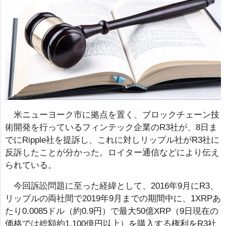
米ニューヨーク市に拠点を置く、ブロックチェーン技
術開発を行っているフィンテック企業のR3社が、8日ま
でにRipple社を提訴し、これに対しリップル社がR3社に
反訴したことが分かった。ロイター通信などにより伝え
られている。
今回訴訟問題に至った経緯として、2016年9月にR3、
リップルの両社間で2019年9月までの期間中に、1XRPあ
たり0.0085ドル（約0.9円）で最大50億XRP（9日現在の
価格では総額約1,100億円以上）を購入す​​る権利をR3社