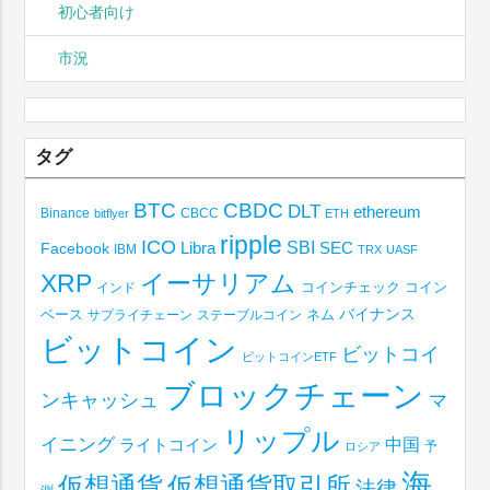
初心者向け
市況
タグ
BTC
CBDC
DLT
ethereum
Binance
CBCC
bitflyer
ETH
ripple
ICO
SBI
Libra
SEC
Facebook
IBM
TRX
UASF
XRP
イーサリアム
コインチェック
コイン
インド
ベース
バイナンス
サプライチェーン
ステーブルコイン
ネム
ビットコイン
ビットコイ
ビットコインETF
ブロックチェーン
ンキャッシュ
マ
リップル
イニング
中国
ライトコイン
予
ロシア
海
仮想通貨取引所
仮想通貨
法律