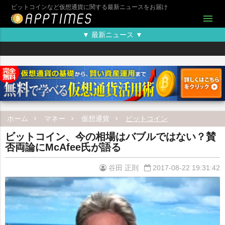
ビットコインなど仮想通貨に関する最新ニュースをお届け
menu
▼ 最新ニュース ▼
ホーム
マネー
仮想通貨
ビットコイン
ビットコイン、今の相場はバブルではない？賛
否両論にMcAfee氏が語る
谷田 正則
2017-08-22 19:31:42