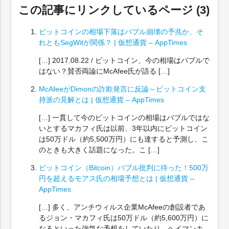
この記事にリンクしているページ (3)
ビットコインの相場下落はバブル崩壊の予兆か、そ
れともSegWitが関係？ | 仮想通貨 – AppTimes
[…] 2017.08.22 / ビットコイン、今の相場はバブルで
はない？賛否両論にMcAfee氏が語る […]
McAfeeがDimonの詐欺発言に反論～ビットコイン支
持派の見解とは | 仮想通貨 – AppTimes
[…] 一貫して今のビットコインの相場はバブルではな
いとするマカフィ氏は以前、3年以内にビットコイン
は50万ドル（約5,500万円）にも達すると予測し、こ
のときも大きく話題になった。こ […]
ビットコイン（Bitcoin）バブル批判に待った！500万
円を超えるモアス氏の相場予想とは | 仮想通貨 –
AppTimes
[…] 多く、アンチウィルス企業McAfeeの創設者であ
るジョン・マカフィ氏は50万ドル（約5,600万円）に
なるといった強気な予想をしていたり、ヘイマンキ