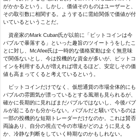
がかかるという。しかし、価値そのものはユーザーと、
その取引数に相関する。ようするに需給関係で価値が付
いているということだ。
資産家のMark Cuban氏が以前に「ビットコインは今
バブルで暴落する」といった趣旨のツイートうをしたこ
とに対し、McAfee氏は一時的な価格変動は全く無意味
で関係ないとし、今は投機的な資金が多いが、ビットコ
インを利用する人が増えれば増えるほど、安定しその価
値も高まってくると考えているという。
ビットコインだけでなく、仮想通貨の市場全体的にも
バブルの雰囲気が漂っているとする風潮も見られるが、
確かに長期的に見ればまだバブルではないし、今後バブ
ルが起こるかも分からない。バブルだと騒いでいるのは
一部の投機的な短期トレーダーだけなのか。これは賛否
両論あり、自分の視点で今の市場がどのように見える
か、冷静な判断をしていく時期なのかもしれない。