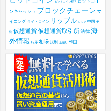
ビットコイ
ビットコインETF
ブロックチェーン
ンキャッシュ
マ
リップル
イニング
中国
ライトコイン
予
ロシア
海
仮想通貨取引所
仮想通貨
法律
測
外情報
相場
規制
韓国
犯罪
金融庁