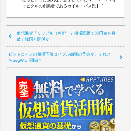
ャピタルの創業者であるカイル・バス氏 […]
仮想通貨「リップル（XRP）」相場高騰で30円台を突
破！韓国と関係か
ビットコインの相場下落はバブル崩壊の予兆か、それと
もSegWitが関係？