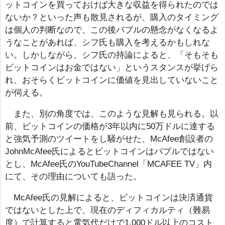
ットコインを買っておけば大きな収益を得られたのでは
ないか？といった声も散見されるが、購入のタイミング
は個人の判断なので、この後バブルの懸念がなくなるよ
うなことがあれば、シフ氏も購入を考えるかもしれな
い。しかしながら、シフ氏の持論によると、「そもそも
ビットコインはお金ではない」というスタンスが挙げら
れ、おそらくビットコインに価値を見出していないこと
が伺える。
また、別の角度では、このような見解も見られる。以
前、ビットコインの価格が3年以内に50万ドルに達する
と強気予測のツイートをし騒がせた、McAfee創設者の
JohnMcAfee氏によるとビットコインはバブルではない
とし、McAfee氏のYouTubeChannel「MCAFEE TV」内
にて、その理由についても語った。
McAfee氏の見解によると、ビットコインは決済通貨
ではないとした上で、現在のディフィカルティ（難易
度）で計算すると電気代だけで1,000ドル以上のコスト