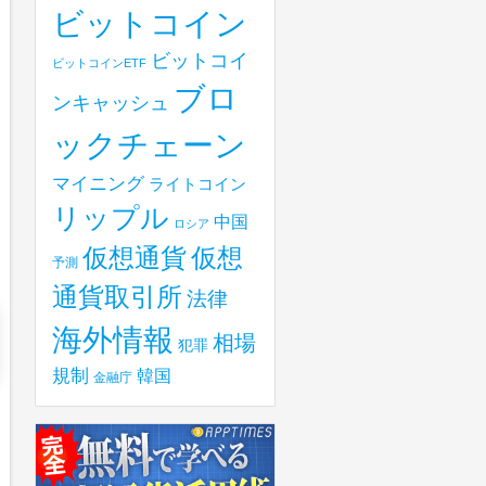
ビットコイン
ビットコイ
ビットコインETF
ブロ
ンキャッシュ
ックチェーン
マイニング
ライトコイン
リップル
中国
ロシア
仮想
仮想通貨
予測
通貨取引所
法律
海外情報
相場
犯罪
規制
韓国
金融庁