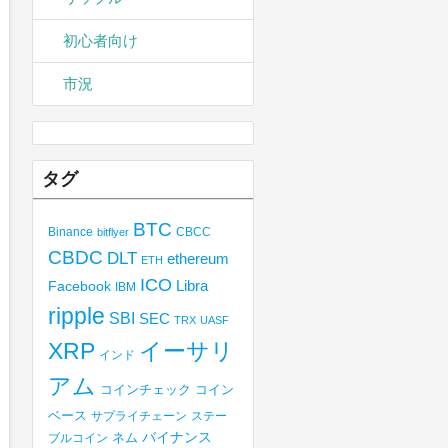
初心者向け
市況
タグ
BTC
Binance
CBCC
bitflyer
CBDC
DLT
ethereum
ETH
ICO
Libra
Facebook
IBM
ripple
SBI
SEC
TRX
UASF
XRP
イーサリ
インド
アム
コインチェック
コイン
ベース
サプライチェーン
ステー
バイナンス
ブルコイン
ネム