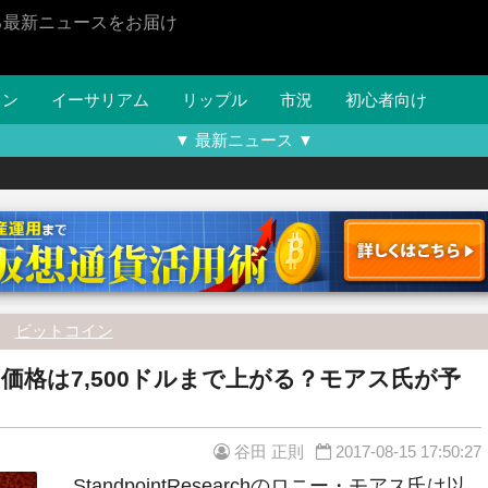
る最新ニュースをお届け
イン
イーサリアム
リップル
市況
初心者向け
▼ 最新ニュース ▼
ビットコイン
価格は7,500ドルまで上がる？モアス氏が予
谷田 正則
2017-08-15 17:50:27
StandpointResearchのロニー・モアス氏は以