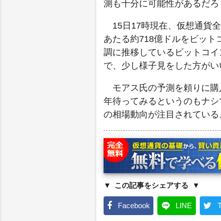
測も十分に可能性があるだろ
15日17時現在、仮想通貨全
あたる約718億ドルをビットコ
調に推移しているビットコイ
で、少し様子見をした方がい
モアス氏の予測を頼りに購
年待ってみるというのもナシ
の相場動向が注目されている
この記事をシェアする
Facebook
LINE
T