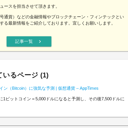
ュースを担当させて頂きます。
号通貨）などの金融情報やブロックチェーン・フィンテックとい
する最新情報をご紹介しております。宜しくお願いします。
chevron_right
記事一覧
るページ (1)
itcoin）に強気な予測 | 仮想通貨 – AppTimes
年に1ビットコイン＝5,000ドルになると予測し、その後7,500ドルに