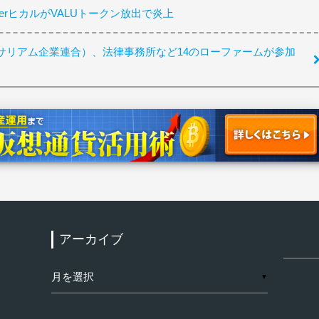
berヒカルがVALUトークン放出で炎上
サリアム企業連合）、法律事務所など14のローファームが参加
アーカイブ
検
索:
ア
▼
ー
カ
イ
ブ