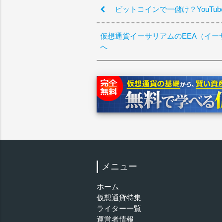
ビットコインで一儲け？YouTu
仮想通貨イーサリアムのEEA（イー
へ
メニュー
ホーム
仮想通貨特集
ライター一覧
運営者情報