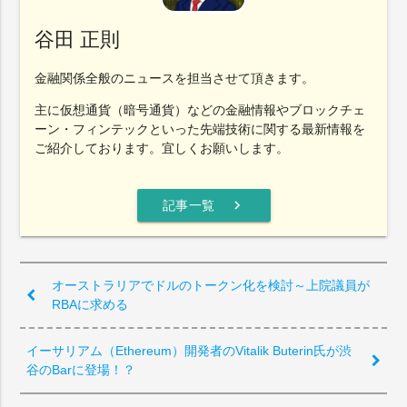
谷田 正則
金融関係全般のニュースを担当させて頂きます。
主に仮想通貨（暗号通貨）などの金融情報やブロックチェ
ーン・フィンテックといった先端技術に関する最新情報を
ご紹介しております。宜しくお願いします。
chevron_right
記事一覧
オーストラリアでドルのトークン化を検討～上院議員が
RBAに求める
イーサリアム（Ethereum）開発者のVitalik Buterin氏が渋
谷のBarに登場！？