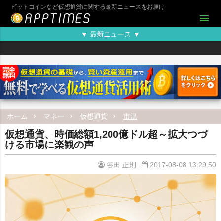
ビットコインなど仮想通貨に関する最新ニュースをお届け
menu
▼ 最新ニュース ▼
ホーム
マネー
仮想通貨
市況
仮想通貨、時価総額1,200億ドル超～拡大つづ
ける市場に楽観の声
谷田 正則
2017-08-08 13:29:50