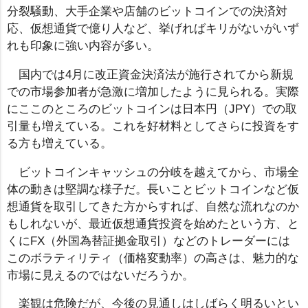
分裂騒動、大手企業や店舗のビットコインでの決済対
応、仮想通貨で億り人など、挙げればキリがないがいず
れも印象に強い内容が多い。
国内では4月に改正資金決済法が施行されてから新規
での市場参加者が急激に増加したように見られる。実際
にここのところのビットコインは日本円（JPY）での取
引量も増えている。これを好材料としてさらに投資をす
る方も増えている。
ビットコインキャッシュの分岐を越えてから、市場全
体の動きは堅調な様子だ。長いことビットコインなど仮
想通貨を取引してきた方からすれば、自然な流れなのか
もしれないが、最近仮想通貨投資を始めたという方、と
くにFX（外国為替証拠金取引）などのトレーダーには
このボラティリティ（価格変動率）の高さは、魅力的な
市場に見えるのではないだろうか。
楽観は危険だが、今後の見通しはしばらく明るいとい