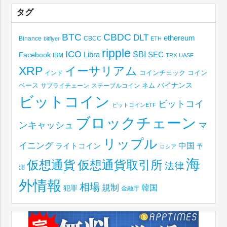
タグ
BTC
CBDC
DLT
ethereum
Binance
CBCC
bitflyer
ETH
ripple
ICO
SBI
Libra
SEC
Facebook
IBM
TRX
UASF
XRP
イーサリアム
コインチェック
コイン
インド
ベース
バイナンス
サプライチェーン
ステーブルコイン
ネム
ビットコイン
ビットコイ
ビットコインETF
ブロックチェーン
ンキャッシュ
マ
リップル
イニング
中国
ライトコイン
予
ロシア
海
仮想通貨取引所
仮想通貨
法律
測
外情報
相場
規制
韓国
犯罪
金融庁