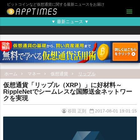
ビットコインなど仮想通貨に関する最新ニュースをお届け
menu
▼ 最新ニュース ▼
ホーム
マネー
仮想通貨
リップル
仮想通貨「リップル（XRP）」に好材料～
RippleNetでシームレスな国際送金ネットワー
クを実現
谷田 正則
2017-08-01 19:01:15