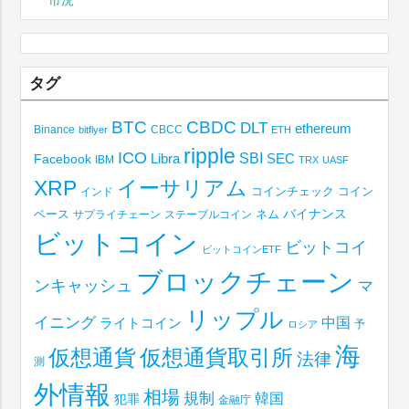
市況
タグ
BTC
CBDC
DLT
ethereum
Binance
CBCC
bitflyer
ETH
ripple
ICO
SBI
Libra
SEC
Facebook
IBM
TRX
UASF
XRP
イーサリアム
コインチェック
コイン
インド
ベース
バイナンス
サプライチェーン
ステーブルコイン
ネム
ビットコイン
ビットコイ
ビットコインETF
ブロックチェーン
ンキャッシュ
マ
リップル
イニング
中国
ライトコイン
予
ロシア
海
仮想通貨取引所
仮想通貨
法律
測
外情報
相場
規制
韓国
犯罪
金融庁