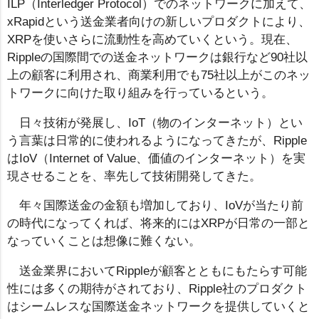
ILP（Interledger Protocol）でのネットワークに加えて、
xRapidという送金業者向けの新しいプロダクトにより、
XRPを使いさらに流動性を高めていくという。現在、
Rippleの国際間での送金ネットワークは銀行など90社以
上の顧客に利用され、商業利用でも75社以上がこのネッ
トワークに向けた取り組みを行っているという。
日々技術が発展し、IoT（物のインターネット）とい
う言葉は日常的に使われるようになってきたが、Ripple
はIoV（Internet of Value、価値のインターネット）を実
現させることを、率先して技術開発してきた。
年々国際送金の金額も増加しており、IoVが当たり前
の時代になってくれば、将来的にはXRPが日常の一部と
なっていくことは想像に難くない。
送金業界においてRippleが顧客とともにもたらす可能
性には多くの期待がされており、Ripple社のプロダクト
はシームレスな国際送金ネットワークを提供していくと