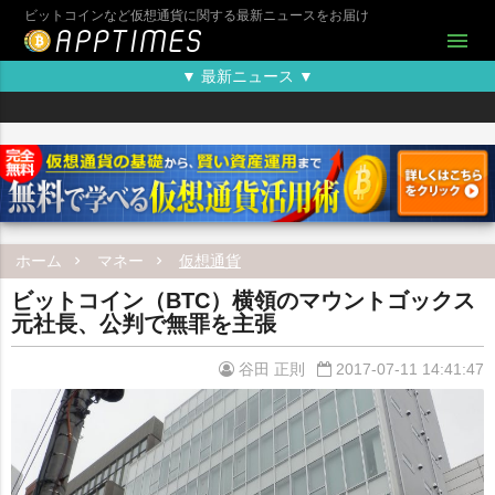
ビットコインなど仮想通貨に関する最新ニュースをお届け
menu
▼ 最新ニュース ▼
ホーム
マネー
仮想通貨
ビットコイン（BTC）横領のマウントゴックス
元社長、公判で無罪を主張
谷田 正則
2017-07-11 14:41:47