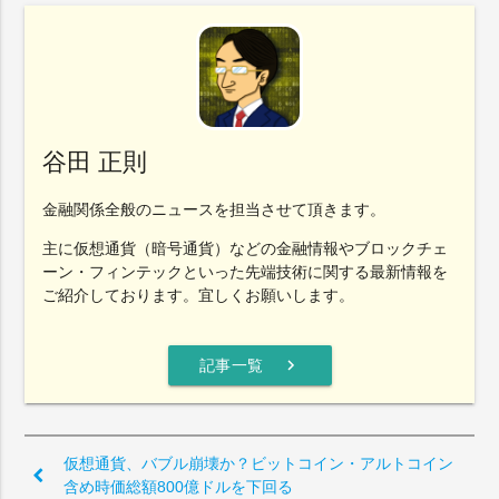
谷田 正則
金融関係全般のニュースを担当させて頂きます。
主に仮想通貨（暗号通貨）などの金融情報やブロックチェ
ーン・フィンテックといった先端技術に関する最新情報を
ご紹介しております。宜しくお願いします。
chevron_right
記事一覧
仮想通貨、バブル崩壊か？ビットコイン・アルトコイン
含め時価総額800億ドルを下回る