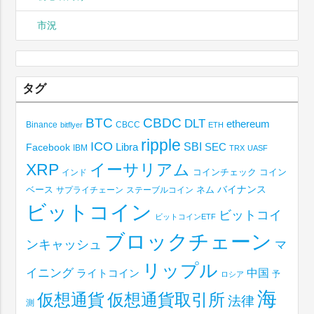
市況
タグ
BTC
CBDC
DLT
ethereum
Binance
CBCC
bitflyer
ETH
ripple
ICO
SBI
Libra
SEC
Facebook
IBM
TRX
UASF
XRP
イーサリアム
コインチェック
コイン
インド
ベース
バイナンス
サプライチェーン
ステーブルコイン
ネム
ビットコイン
ビットコイ
ビットコインETF
ブロックチェーン
ンキャッシュ
マ
リップル
イニング
中国
ライトコイン
予
ロシア
海
仮想通貨取引所
仮想通貨
法律
測