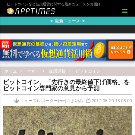
ビットコインなど仮想通貨に関する最新ニュースをお届け
menu
▼ 最新ニュース ▼
ホーム
マネー
仮想通貨
ビットコイン
ビットコイン、「先行きの最終値下げ価格」を
ビットコイン専門家の意見から予測
ニュースレポーター(•ө•)♡まゆみ
2017-06-20 16:06:00