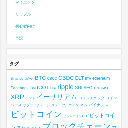
マイニング
リップル
初心者向け
市況
タグ
BTC
CBDC
DLT
ethereum
Binance
CBCC
bitflyer
ETH
ripple
ICO
SBI
Libra
SEC
Facebook
IBM
TRX
UASF
XRP
イーサリアム
コインチェック
コイン
インド
ベース
バイナンス
サプライチェーン
ステーブルコイン
ネム
ビットコイン
ビットコイ
ビットコインETF
ブロックチェーン
ンキャッシュ
マ