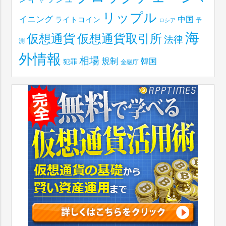
リップル
イニング
中国
ライトコイン
予
ロシア
海
仮想通貨取引所
仮想通貨
法律
測
外情報
相場
規制
韓国
犯罪
金融庁