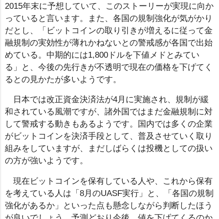
2015年末に予想していて、このストーリーが実現に向か
っていると言います。また、各国の規制強化が気がかり
だとし、「ビットコインの取り引きが増えるに従って金
融規制の実効性が薄れかねないとの警戒感が各国で出始
めている。中期的には1,800ドルを下値メドとみてい
る」と、今後の先行きが不透明で現在の価格を下げてく
るとの見かたが多いようです。
日本では改正資金決済法が4月に実施され、規制が緩
和されている風潮ですが、諸外国ではまだ金融規制に対
して警戒する動きもあるようです。国内では多くの企業
がビットコインを決済手段として、普及させていく取り
組みをしていますが、まだしばらくは投機としての扱い
の方が強いようです。
現在ビットコインを保有している人や、これから保有
を考えている人は「8月のUASF実行」と、「各国の規制
強化があるか」といった点も懸念しながら判断したほう
が良いでしょう。予測どおり今後、値を下げてくるのか