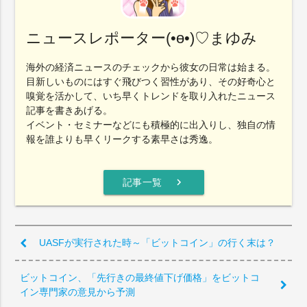
ニュースレポーター(•ө•)♡まゆみ
海外の経済ニュースのチェックから彼女の日常は始まる。
目新しいものにはすぐ飛びつく習性があり、その好奇心と
嗅覚を活かして、いち早くトレンドを取り入れたニュース
記事を書きあげる。
イベント・セミナーなどにも積極的に出入りし、独自の情
報を誰よりも早くリークする素早さは秀逸。
chevron_right
記事一覧
UASFが実行された時～「ビットコイン」の行く末は？
ビットコイン、「先行きの最終値下げ価格」をビットコ
イン専門家の意見から予測