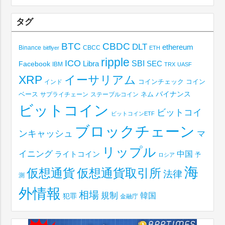
タグ
BTC
CBDC
DLT
ethereum
Binance
CBCC
bitflyer
ETH
ripple
ICO
SBI
Libra
SEC
Facebook
IBM
TRX
UASF
XRP
イーサリアム
コインチェック
コイン
インド
ベース
バイナンス
サプライチェーン
ステーブルコイン
ネム
ビットコイン
ビットコイ
ビットコインETF
ブロックチェーン
ンキャッシュ
マ
リップル
イニング
中国
ライトコイン
予
ロシア
海
仮想通貨取引所
仮想通貨
法律
測
外情報
相場
規制
韓国
犯罪
金融庁