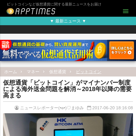
ビットコインなど仮想通貨に関する最新ニュースをお届け
menu
▼ 最新ニュース ▼
ホーム
マネー
仮想通貨
ビットコイン
仮想通貨「ビットコイン」がマイナンバー制度
による海外送金問題を解消～2018年以降の需要
高まる
ニュースレポーター(•ө•)♡まゆみ
2017-06-20 18:16:08