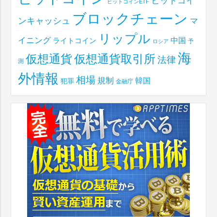
ビットコイ
ビットコインETF
ブロックチェーン
ンキャッシュ
マ
リップル
イニング
中国
ライトコイン
予
ロシア
海
仮想通貨取引所
仮想通貨
法律
測
外情報
相場
規制
韓国
犯罪
金融庁