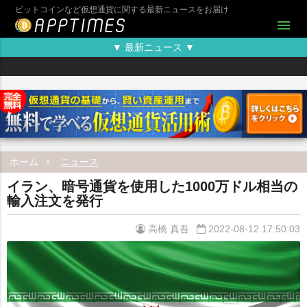
ビットコインなど仮想通貨に関する最新ニュースをお届け
menu
▼ 最新ニュース ▼
ホーム
ニュース
イラン、暗号通貨を使用した1000万ドル相当の
輸入注文を発行
高橋 真吾
2022-08-12 17:50:03