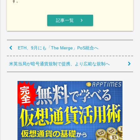
す。
chevron_right
記事一覧
ETH、9月にも「The Merge」PoS統合へ
米英当局が暗号通貨規制で提携、より広範な規制へ