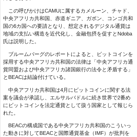
この呼びかけはCAMUに属するカメルーン、チャド、
中央アフリカ共和国、赤道ギニア、ガボン、コンゴ共和
国の6カ国への要請となり、想定されるデジタル通貨は
地域の支払い構造を近代化し、金融包摂を促すとNdoba
氏は説明した。
ブルームバーグのレポートによると、ビットコインを
採用する中央アフリカ共和国の法律は「中央アフリカ通
貨同盟および中央アフリカ諸国銀行の法令と矛盾する」
とBEACは結論付けている。
中央アフリカ共和国は4月にビットコインに関する法
案を議会が承認し、エルサルバドルに続き世界で2番め
にビットコインを法定通貨として扱う国家として報じら
れた。
BEACの構成国である中央アフリカ共和国のこういっ
た動きに対してBEACと国際通貨基金（IMF）が批判を