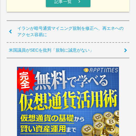
chevron_right
記事一覧
イランが暗号通貨マイニング規制を修正へ、再エネへの
アクセス容易に
米国議員がSECを批判「規制に誠意がない」