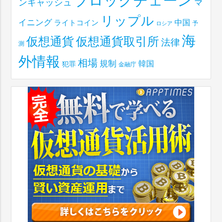
ブロックチェーン
ンキャッシュ
マ
リップル
イニング
中国
ライトコイン
予
ロシア
海
仮想通貨取引所
仮想通貨
法律
測
外情報
相場
規制
韓国
犯罪
金融庁