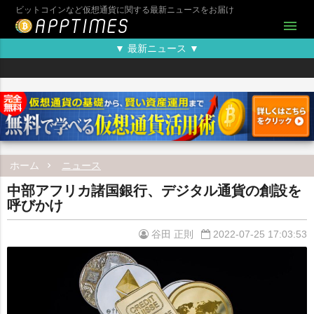
ビットコインなど仮想通貨に関する最新ニュースをお届け
menu
▼ 最新ニュース ▼
ホーム
ニュース
中部アフリカ諸国銀行、デジタル通貨の創設を
呼びかけ
谷田 正則
2022-07-25 17:03:53