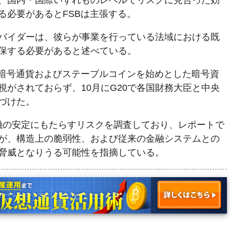
、国内・国際いずれものレベルでリスクに見合った効
る必要があるとFSBは主張する。
バイダーは、彼らが事業を行っている法域における既
保する必要があると述べている。
は暗号通貨およびステーブルコインを始めとした暗号資
視がされておらず、10月にG20で各国財務大臣と中央
づけた。
金融の安定にもたらすリスクを調査しており、レポートで
が、構造上の脆弱性、および従来の金融システムとの
脅威となりうる可能性を指摘している。