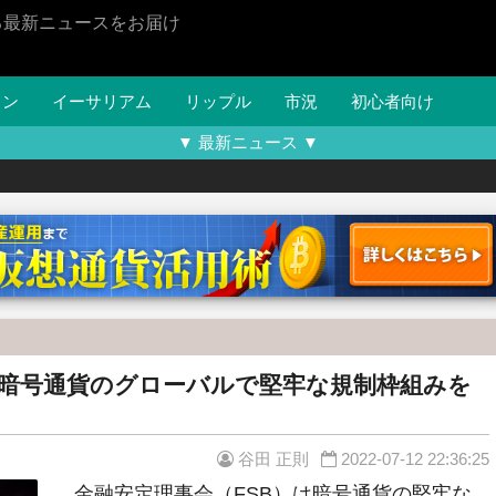
る最新ニュースをお届け
イン
イーサリアム
リップル
市況
初心者向け
▼ 最新ニュース ▼
に暗号通貨のグローバルで堅牢な規制枠組みを
谷田 正則
2022-07-12 22:36:25
金融安定理事会（FSB）は暗号通貨の堅牢な