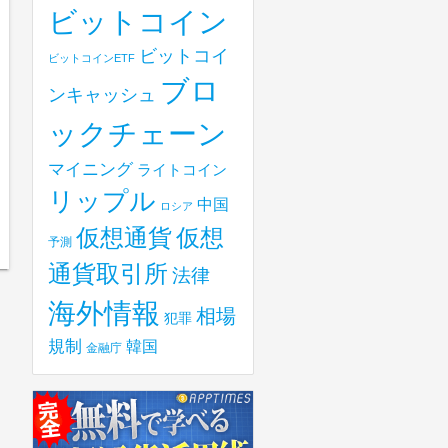
ビットコイン
ビットコイ
ビットコインETF
ブロ
ンキャッシュ
ックチェーン
マイニング
ライトコイン
リップル
中国
ロシア
仮想
仮想通貨
予測
通貨取引所
法律
海外情報
相場
犯罪
規制
韓国
金融庁