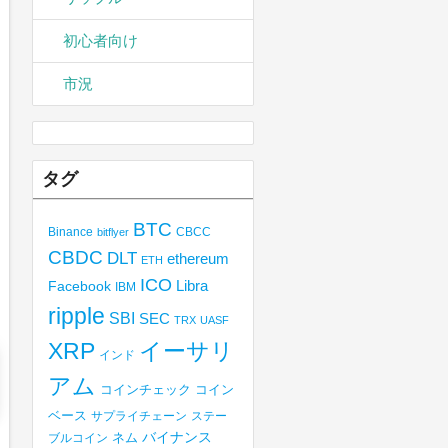
初心者向け
市況
タグ
BTC
Binance
CBCC
bitflyer
CBDC
DLT
ethereum
ETH
ICO
Libra
Facebook
IBM
ripple
SBI
SEC
TRX
UASF
XRP
イーサリ
インド
アム
コインチェック
コイン
ベース
サプライチェーン
ステー
バイナンス
ブルコイン
ネム