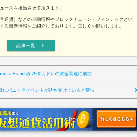
ュースを担当させて頂きます。
号通貨）などの金融情報やブロックチェーン・フィンテックとい
する最新情報をご紹介しております。宜しくお願いします。
chevron_right
記事一覧
ca Brandsが7500万ドルの資金調達に成功
貨にパニックイベントが待ち受けていると警告